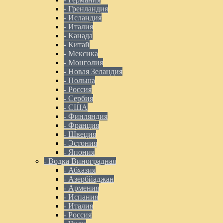
- Гренландия
- Исландия
- Италия
- Канада
- Китай
- Мексика
- Монголия
- Новая Зеландия
- Польша
- Россия
- Сербия
- США
- Финляндия
- Франция
- Швеция
- Эстония
- Япония
- Водка Виноградная
- Абхазия
- Азербйаджан
- Армения
- Испания
- Италия
- Россия