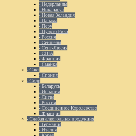
- Недерланды
- Никарагуа
- Новая Зеландия
- Панама
- Перу
- Пуэрто Рико
- Россия
- Сейшелы
- Сент-Люсия
- США
- Франция
- Ямайка
- Сакэ
- Япония
- Сидр
- Беларусь
- Испания
- Литва
- Россия
- Соединенное Королевство
- Франция
- Слабая алкогольная продукция
- Германия
- Италия
- Корея