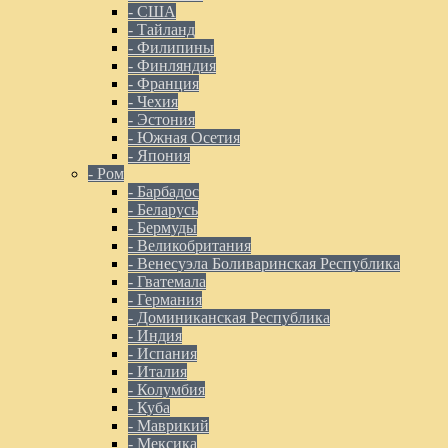
- США
- Тайланд
- Филипины
- Финляндия
- Франция
- Чехия
- Эстония
- Южная Осетия
- Япония
- Ром
- Барбадос
- Беларусь
- Бермуды
- Великобритания
- Венесуэла Боливаринская Республика
- Гватемала
- Германия
- Доминиканская Республика
- Индия
- Испания
- Италия
- Колумбия
- Куба
- Маврикий
- Мексика