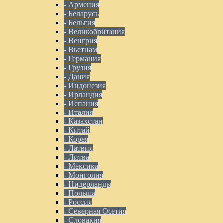
- Армения
- Беларусь
- Бельгия
- Великобритания
- Венгрия
- Вьетнам
- Германия
- Грузия
- Дания
- Индонезия
- Ирландия
- Испания
- Италия
- Казахстан
- Китай
- Корея
- Латвия
- Литва
- Мексика
- Монголия
- Нидерланды
- Польша
- Россия
- Северная Осетия
- Словакия