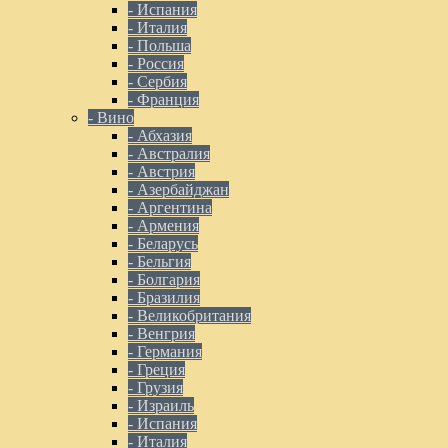
- Испания
- Италия
- Польша
- Россия
- Сербия
- Франция
- Вино
- Абхазия
- Австралия
- Австрия
- Азербайджан
- Аргентина
- Армения
- Беларусь
- Бельгия
- Болгария
- Бразилия
- Великобритания
- Венгрия
- Германия
- Греция
- Грузия
- Израиль
- Испания
- Италия