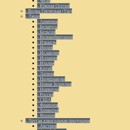
- Чили
- Южная Осетия
- Водка Греческая (Узо)
- Джин
- Армения
- Беларусь
- Бельгия
- Великобритания
- Израиль
- Индия
- Исландия
- Испания
- Италия
- Китай
- Латвия
- Нидерланды
- Новая Зеландия
- Норвегия
- Россия
- США
- Франция
- Хорватия
- Япония
- Другая алкогольная продукция
- Австрия