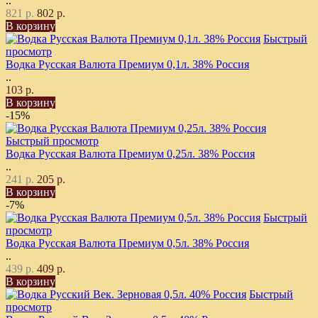
..
821 р.
802 р.
В корзину
Быстрый
просмотр
Водка Русская Валюта Премиум 0,1л. 38% Россия
..
103 р.
В корзину
-15%
Быстрый просмотр
Водка Русская Валюта Премиум 0,25л. 38% Россия
..
241 р.
205 р.
В корзину
-7%
Быстрый
просмотр
Водка Русская Валюта Премиум 0,5л. 38% Россия
..
439 р.
409 р.
В корзину
Быстрый
просмотр