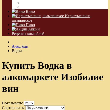
Водка Виноградная
Бальзам
Вино
Игристые вина,
шампанское
Пиво
Акции
Рецепты коктейлей
Алкоголь
Водка
Купить Водка в
алкомаркете Изобилие
вин
Показывать:
Сортировать: