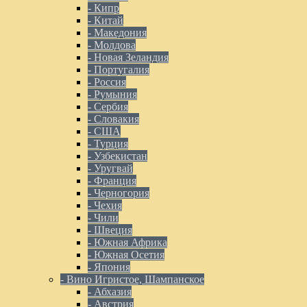
- Кипр
- Китай
- Македония
- Молдова
- Новая Зеландия
- Португалия
- Россия
- Румыния
- Сербия
- Словакия
- США
- Турция
- Узбекистан
- Уругвай
- Франция
- Черногория
- Чехия
- Чили
- Швеция
- Южная Африка
- Южная Осетия
- Япония
- Вино Игристое, Шампанское
- Абхазия
- Австрия