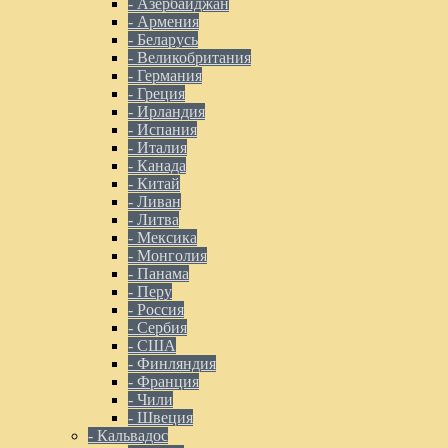
- Азербайджан
- Армения
- Беларусь
- Великобритания
- Германия
- Греция
- Ирландия
- Испания
- Италия
- Канада
- Китай
- Ливан
- Литва
- Мексика
- Монголия
- Панама
- Перу
- Россия
- Сербия
- США
- Финляндия
- Франция
- Чили
- Швеция
- Кальвадос