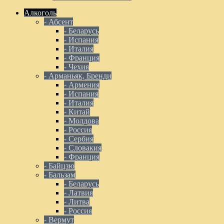
Алкоголь
- Абсент
- Беларусь
- Испания
- Италия
- Франция
- Чехия
- Арманьяк, Бренди
- Армения
- Испания
- Италия
- Китай
- Молдова
- Россия
- Сербия
- Словакия
- Франция
- Байцзю
- Бальзам
- Беларусь
- Латвия
- Литва
- Россия
- Вермут