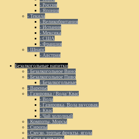
- Россия
- Япония
- Текила
- Великобритания
- Испания
- Мексика
- США
- Франция
- Шнапс
- Австрия
Безалкогольные напитки
- Безалкогольное Вино
- Безалкогольное Пиво
- Безалкогольные
- Варенье
- Газировка / Вода/ Квас
- Вода
- Газировка, Вода вкусовая.
- Квас
- Чай холодный
- Компоты, Морсы
- Сиропы
- Смузи, тертые фрукты, ягода
- Соки и нектары