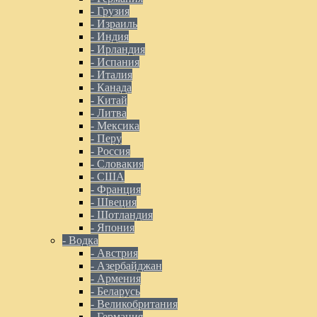
- Грузия
- Израиль
- Индия
- Ирландия
- Испания
- Италия
- Канада
- Китай
- Литва
- Мексика
- Перу
- Россия
- Словакия
- США
- Франция
- Швеция
- Шотландия
- Япония
- Водка
- Австрия
- Азербайджан
- Армения
- Беларусь
- Великобритания
- Германия