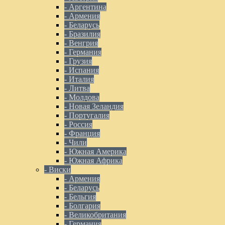
- Аргентина
- Армения
- Беларусь
- Бразилия
- Венгрия
- Германия
- Грузия
- Испания
- Италия
- Литва
- Молдова
- Новая Зеландия
- Португалия
- Россия
- Франция
- Чили
- Южная Америка
- Южная Африка
- Виски
- Армения
- Беларусь
- Бельгия
- Болгария
- Великобритания
- Германия