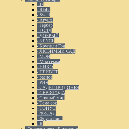
- J7
- Rioba
- Swell
- Агуша
- Гербер
- ГОЛД
- ДОБРЫЙ
- З.РУСЬ
- Круглый Год
- ЛЮБИМЫЙ САД
- МОЙ
- Моя семья
- НИКО
- ПРИВЕТ
- разное
- РИЧ
- САДЫ ПРИДОНЬЯ
- СЕВ.ЯГОДА
- Сочный мир
- Тёма сок
- ТОНУС
- ФР.САД
- Фруто няня
- Я
- Энергетичесикй напитки