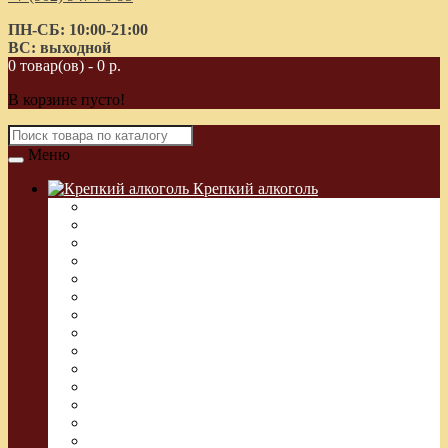
ПН-СБ: 10:00-21:00
ВС: выходной
0 товар(ов) - 0 р.
В корзине пусто!
Меню
Крепкий алкоголь
Водка Греческая (Узо)
Виски
Водка
Настойка
Кальвадос
Коньяк
Арманьяк, Бренди
Ликер
Ром
Абсент
Текила
Джин
Сакэ
Шнапс