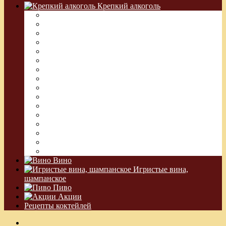
Крепкий алкоголь
Водка Греческая (Узо)
Виски
Водка
Настойка
Кальвадос
Коньяк
Арманьяк, Бренди
Ликер
Ром
Абсент
Текила
Джин
Сакэ
Шнапс
Водка Виноградная
Бальзам
Вино
Игристые вина,
шампанское
Пиво
Акции
Рецепты коктейлей