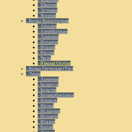
- Швеция
- Эстония
- Япония
- Водка Виноградная
- Абхазия
- Азербйаджан
- Армения
- Испания
- Италия
- Россия
- Чили
- Южная Осетия
- Водка Греческая (Узо)
- Джин
- Армения
- Беларусь
- Бельгия
- Великобритания
- Израиль
- Индия
- Исландия
- Испания
- Италия
- Китай