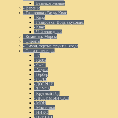
- Безалкогольные
- Варенье
- Газировка / Вода/ Квас
- Вода
- Газировка, Вода вкусовая.
- Квас
- Чай холодный
- Компоты, Морсы
- Сиропы
- Смузи, тертые фрукты, ягода
- Соки и нектары
- J7
- Rioba
- Swell
- Агуша
- Гербер
- ГОЛД
- ДОБРЫЙ
- З.РУСЬ
- Круглый Год
- ЛЮБИМЫЙ САД
- МОЙ
- Моя семья
- НИКО
- ПРИВЕТ