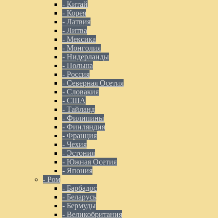
- Китай
- Корея
- Латвия
- Литва
- Мексика
- Монголия
- Нидерланды
- Польша
- Россия
- Северная Осетия
- Словакия
- США
- Тайланд
- Филипины
- Финляндия
- Франция
- Чехия
- Эстония
- Южная Осетия
- Япония
- Ром
- Барбадос
- Беларусь
- Бермуды
- Великобритания