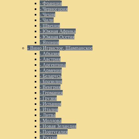
- Франция
- Черногория
- Чехия
- Чили
- Швеция
- Южная Африка
- Южная Осетия
- Япония
- Вино Игристое, Шампанское
- Абхазия
- Австрия
- Аргентина
- Армения
- Беларусь
- Бразилия
- Венгрия
- Германия
- Грузия
- Испания
- Италия
- Литва
- Молдова
- Новая Зеландия
- Португалия
- Россия