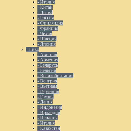
- Италия
- Китай
- Литва
- Россия
- Финляндия
- Франция
- Чехия
- Швеция
- Япония
- Пиво
- Австрия
- Армения
- Беларусь
- Бельгия
- Великобритания
- Венгрия
- Вьетнам
- Германия
- Грузия
- Дания
- Индонезия
- Ирландия
- Испания
- Италия
- Казахстан