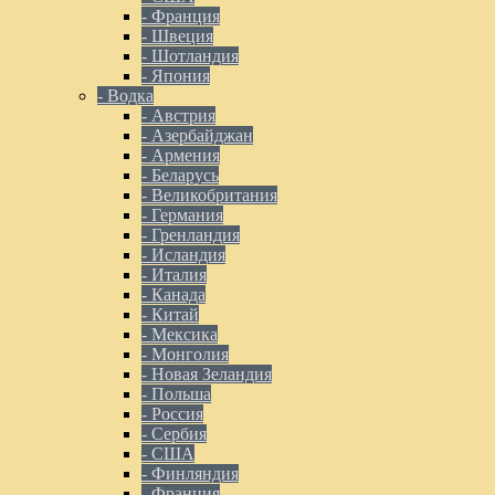
- Франция
- Швеция
- Шотландия
- Япония
- Водка
- Австрия
- Азербайджан
- Армения
- Беларусь
- Великобритания
- Германия
- Гренландия
- Исландия
- Италия
- Канада
- Китай
- Мексика
- Монголия
- Новая Зеландия
- Польша
- Россия
- Сербия
- США
- Финляндия
- Франция