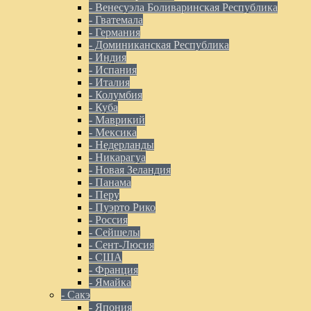
- Венесуэла Боливаринская Республика
- Гватемала
- Германия
- Доминиканская Республика
- Индия
- Испания
- Италия
- Колумбия
- Куба
- Маврикий
- Мексика
- Недерланды
- Никарагуа
- Новая Зеландия
- Панама
- Перу
- Пуэрто Рико
- Россия
- Сейшелы
- Сент-Люсия
- США
- Франция
- Ямайка
- Сакэ
- Япония