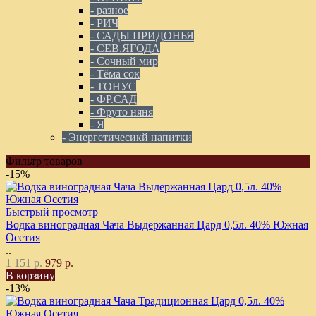
- разное
- РИЧ
- САДЫ ПРИДОНЬЯ
- СЕВ.ЯГОДА
- Сочный мир
- Тёма сок
- ТОНУС
- ФР.САД
- Фруто няня
- Я
- Энергетичесикй напитки
Фильтр товаров
-15%
Быстрый просмотр
Водка виноградная Чача Выдержанная Цард 0,5л. 40% Южная
Осетия
..
1 151 р.
979 р.
В корзину
-13%