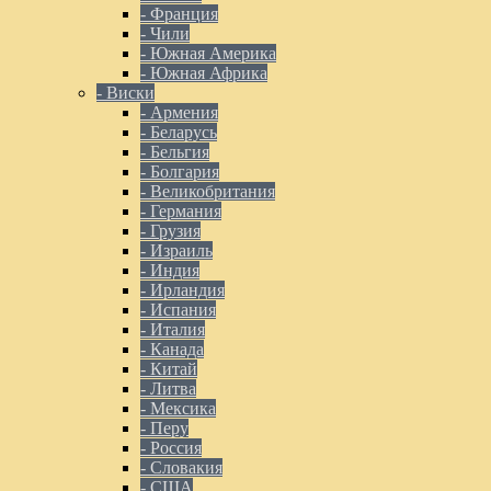
- Франция
- Чили
- Южная Америка
- Южная Африка
- Виски
- Армения
- Беларусь
- Бельгия
- Болгария
- Великобритания
- Германия
- Грузия
- Израиль
- Индия
- Ирландия
- Испания
- Италия
- Канада
- Китай
- Литва
- Мексика
- Перу
- Россия
- Словакия
- США