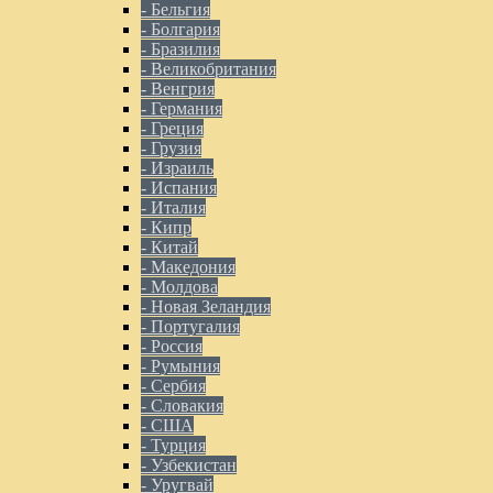
- Бельгия
- Болгария
- Бразилия
- Великобритания
- Венгрия
- Германия
- Греция
- Грузия
- Израиль
- Испания
- Италия
- Кипр
- Китай
- Македония
- Молдова
- Новая Зеландия
- Португалия
- Россия
- Румыния
- Сербия
- Словакия
- США
- Турция
- Узбекистан
- Уругвай