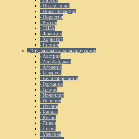
- Латвия
- Нидерланды
- Новая Зеландия
- Норвегия
- Россия
- США
- Франция
- Хорватия
- Япония
- Другая алкогольная продукция
- Австрия
- Азербайджан
- Армения
- Беларусь
- Великобритания
- Германия
- Греция
- Ирландия
- Испания
- Италия
- Канада
- Китай
- Ливан
- Литва
- Мексика