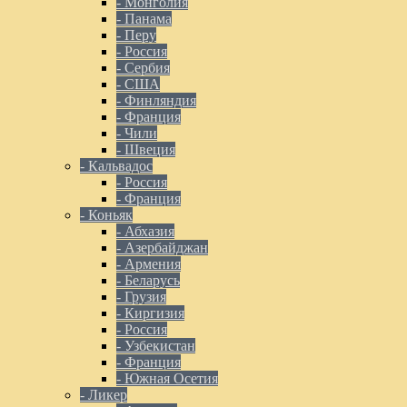
- Монголия
- Панама
- Перу
- Россия
- Сербия
- США
- Финляндия
- Франция
- Чили
- Швеция
- Кальвадос
- Россия
- Франция
- Коньяк
- Абхазия
- Азербайджан
- Армения
- Беларусь
- Грузия
- Киргизия
- Россия
- Узбекистан
- Франция
- Южная Осетия
- Ликер