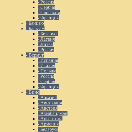
- Россия
- Сербия
- Словакия
- Франция
- Байцзю
- Бальзам
- Беларусь
- Латвия
- Литва
- Россия
- Вермут
- Испания
- Италия
- Польша
- Россия
- Сербия
- Франция
- Вино
- Абхазия
- Австралия
- Австрия
- Азербайджан
- Аргентина
- Армения
- Беларусь