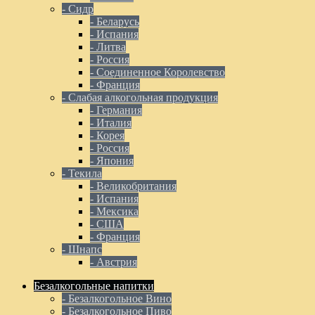
- Сидр
- Беларусь
- Испания
- Литва
- Россия
- Соединенное Королевство
- Франция
- Слабая алкогольная продукция
- Германия
- Италия
- Корея
- Россия
- Япония
- Текила
- Великобритания
- Испания
- Мексика
- США
- Франция
- Шнапс
- Австрия
Безалкогольные напитки
- Безалкогольное Вино
- Безалкогольное Пиво