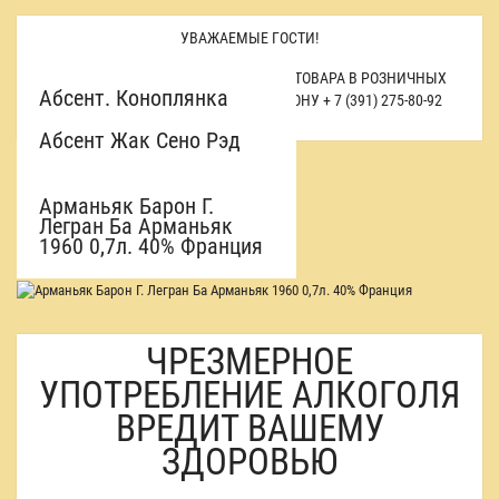
УВАЖАЕМЫЕ ГОСТИ!
ИНФОРМАЦИЮ О ЦЕНЕ И НАЛИЧИИ ТОВАРА В РОЗНИЧНЫХ
Абсент. Коноплянка
МАГАЗИНАХ УТОЧНЯЙТЕ ПО ТЕЛЕФОНУ
+ 7 (391) 275-80-92
0,5л. 50% Беларусь
Абсент Жак Сено Рэд
0,7л. 75% Испания
Аперитив Коноплянка
0,5л. 15% Беларусь
Арманьяк Барон Г.
Легран Ба Арманьяк
1960 0,7л. 40% Франция
ЧРЕЗМЕРНОЕ
УПОТРЕБЛЕНИЕ АЛКОГОЛЯ
ВРЕДИТ ВАШЕМУ
ЗДОРОВЬЮ