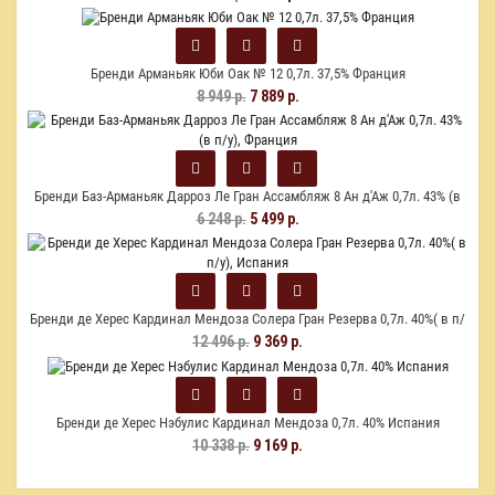
Бренди Арманьяк Юби Оак № 12 0,7л. 37,5% Франция
8 949 р.
7 889 р.
Бренди Баз-Арманьяк Дарроз Ле Гран Ассамбляж 8 Ан д'Аж 0,7л. 43% (в
п/у), Франция
6 248 р.
5 499 р.
Бренди де Херес Кардинал Мендоза Солера Гран Резерва 0,7л. 40%( в п/
у), Испания
12 496 р.
9 369 р.
Бренди де Херес Нэбулис Кардинал Мендоза 0,7л. 40% Испания
10 338 р.
9 169 р.