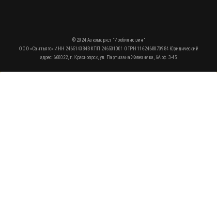
© 2024 Алкомаркет "Изобилие вин"
ООО «Сантьяго» ИНН 2465143848 КПП 246501001 ОГРН 1162468070984 Юридический
адрес: 660022, г. Красноярск, ул. Партизана Железняка, 6А оф. 3-45