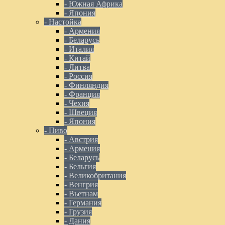
- Южная Африка
- Япония
- Настойка
- Армения
- Беларусь
- Италия
- Китай
- Литва
- Россия
- Финляндия
- Франция
- Чехия
- Швеция
- Япония
- Пиво
- Австрия
- Армения
- Беларусь
- Бельгия
- Великобритания
- Венгрия
- Вьетнам
- Германия
- Грузия
- Дания