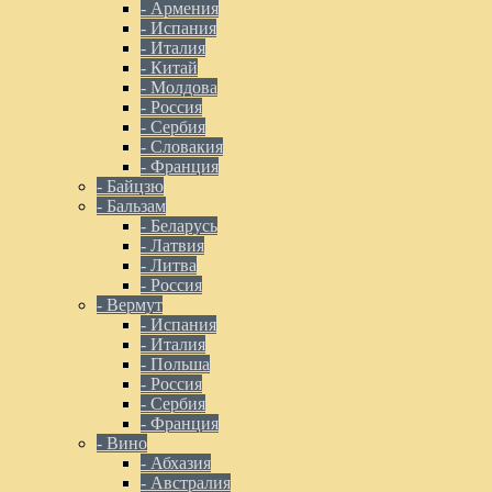
- Армения
- Испания
- Италия
- Китай
- Молдова
- Россия
- Сербия
- Словакия
- Франция
- Байцзю
- Бальзам
- Беларусь
- Латвия
- Литва
- Россия
- Вермут
- Испания
- Италия
- Польша
- Россия
- Сербия
- Франция
- Вино
- Абхазия
- Австралия