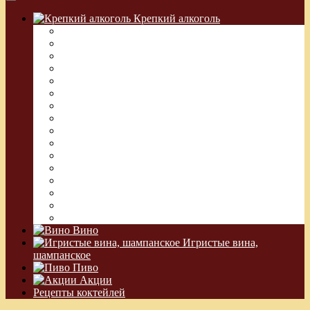
Крепкий алкоголь
Водка Греческая (Узо)
Виски
Водка
Настойка
Кальвадос
Коньяк
Арманьяк, Бренди
Ликер
Ром
Абсент
Текила
Джин
Сакэ
Шнапс
Водка Виноградная
Бальзам
Вино
Игристые вина,
шампанское
Пиво
Акции
Рецепты коктейлей