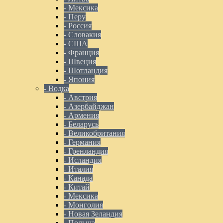
- Мексика
- Перу
- Россия
- Словакия
- США
- Франция
- Швеция
- Шотландия
- Япония
- Водка
- Австрия
- Азербайджан
- Армения
- Беларусь
- Великобритания
- Германия
- Гренландия
- Исландия
- Италия
- Канада
- Китай
- Мексика
- Монголия
- Новая Зеландия
- Польша