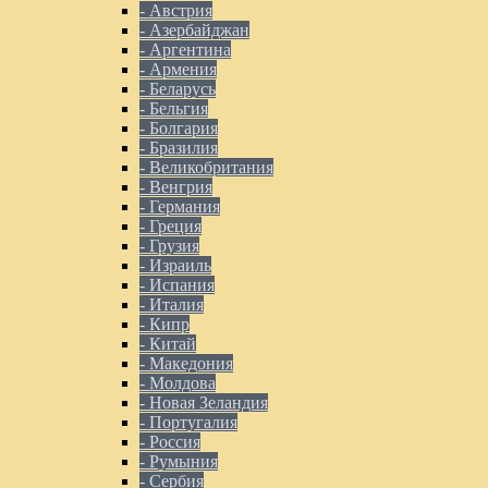
- Австрия
- Азербайджан
- Аргентина
- Армения
- Беларусь
- Бельгия
- Болгария
- Бразилия
- Великобритания
- Венгрия
- Германия
- Греция
- Грузия
- Израиль
- Испания
- Италия
- Кипр
- Китай
- Македония
- Молдова
- Новая Зеландия
- Португалия
- Россия
- Румыния
- Сербия