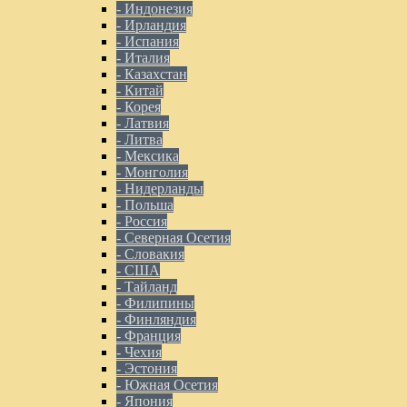
- Индонезия
- Ирландия
- Испания
- Италия
- Казахстан
- Китай
- Корея
- Латвия
- Литва
- Мексика
- Монголия
- Нидерланды
- Польша
- Россия
- Северная Осетия
- Словакия
- США
- Тайланд
- Филипины
- Финляндия
- Франция
- Чехия
- Эстония
- Южная Осетия
- Япония