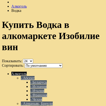
Алкоголь
Водка
Купить Водка в
алкомаркете Изобилие
вин
Показывать:
Сортировать:
Алкоголь
- Абсент
- Беларусь
- Испания
- Италия
- Франция
- Чехия
- Арманьяк, Бренди