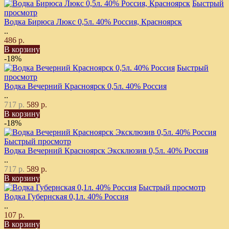
Быстрый
просмотр
Водка Бирюса Люкс 0,5л. 40% Россия, Красноярск
..
486 р.
В корзину
-18%
Быстрый
просмотр
Водка Вечерний Красноярск 0,5л. 40% Россия
..
717 р.
589 р.
В корзину
-18%
Быстрый просмотр
Водка Вечерний Красноярск Эксклюзив 0,5л. 40% Россия
..
717 р.
589 р.
В корзину
Быстрый просмотр
Водка Губернская 0,1л. 40% Россия
..
107 р.
В корзину