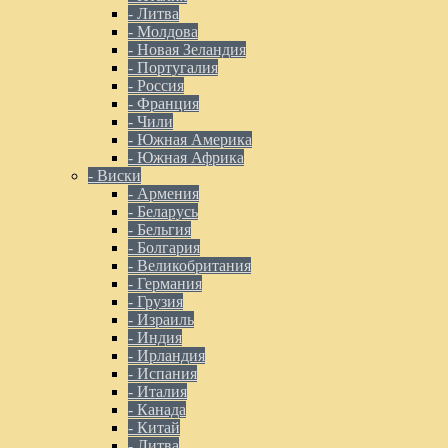
- Литва
- Молдова
- Новая Зеландия
- Португалия
- Россия
- Франция
- Чили
- Южная Америка
- Южная Африка
- Виски
- Армения
- Беларусь
- Бельгия
- Болгария
- Великобритания
- Германия
- Грузия
- Израиль
- Индия
- Ирландия
- Испания
- Италия
- Канада
- Китай
- Литва