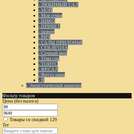
- ЛЮБИМЫЙ САД
- МОЙ
- Моя семья
- НИКО
- ПРИВЕТ
- разное
- РИЧ
- САДЫ ПРИДОНЬЯ
- СЕВ.ЯГОДА
- Сочный мир
- Тёма сок
- ТОНУС
- ФР.САД
- Фруто няня
- Я
- Энергетичесикй напитки
Фильтр товаров
Цена (без налога)
Товары со скидкой
129
Тег