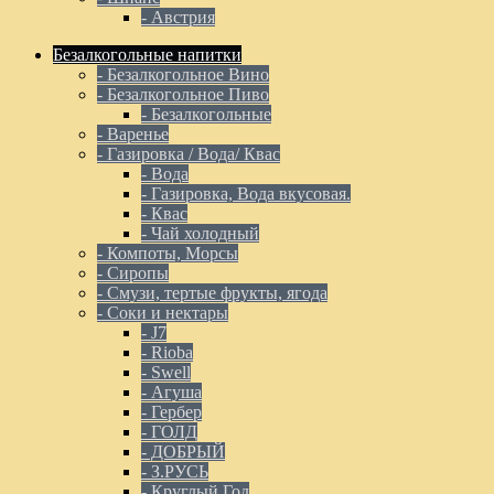
- Австрия
Безалкогольные напитки
- Безалкогольное Вино
- Безалкогольное Пиво
- Безалкогольные
- Варенье
- Газировка / Вода/ Квас
- Вода
- Газировка, Вода вкусовая.
- Квас
- Чай холодный
- Компоты, Морсы
- Сиропы
- Смузи, тертые фрукты, ягода
- Соки и нектары
- J7
- Rioba
- Swell
- Агуша
- Гербер
- ГОЛД
- ДОБРЫЙ
- З.РУСЬ
- Круглый Год