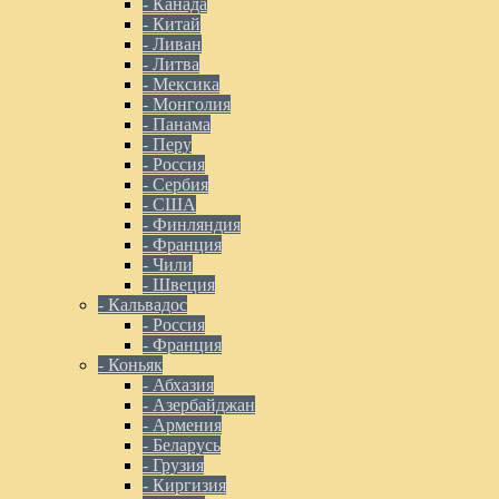
- Канада
- Китай
- Ливан
- Литва
- Мексика
- Монголия
- Панама
- Перу
- Россия
- Сербия
- США
- Финляндия
- Франция
- Чили
- Швеция
- Кальвадос
- Россия
- Франция
- Коньяк
- Абхазия
- Азербайджан
- Армения
- Беларусь
- Грузия
- Киргизия