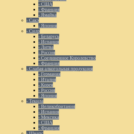
- США
- Франция
- Ямайка
- Сакэ
- Япония
- Сидр
- Беларусь
- Испания
- Литва
- Россия
- Соединенное Королевство
- Франция
- Слабая алкогольная продукция
- Германия
- Италия
- Корея
- Россия
- Япония
- Текила
- Великобритания
- Испания
- Мексика
- США
- Франция
- Шнапс