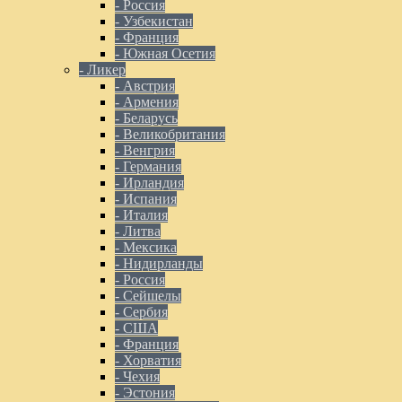
- Россия
- Узбекистан
- Франция
- Южная Осетия
- Ликер
- Австрия
- Армения
- Беларусь
- Великобритания
- Венгрия
- Германия
- Ирландия
- Испания
- Италия
- Литва
- Мексика
- Нидирланды
- Россия
- Сейшелы
- Сербия
- США
- Франция
- Хорватия
- Чехия
- Эстония