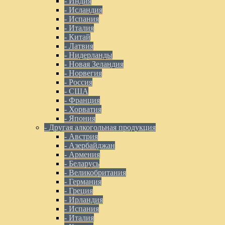
- Индия
- Исландия
- Испания
- Италия
- Китай
- Латвия
- Нидерланды
- Новая Зеландия
- Норвегия
- Россия
- США
- Франция
- Хорватия
- Япония
- Другая алкогольная продукция
- Австрия
- Азербайджан
- Армения
- Беларусь
- Великобритания
- Германия
- Греция
- Ирландия
- Испания
- Италия