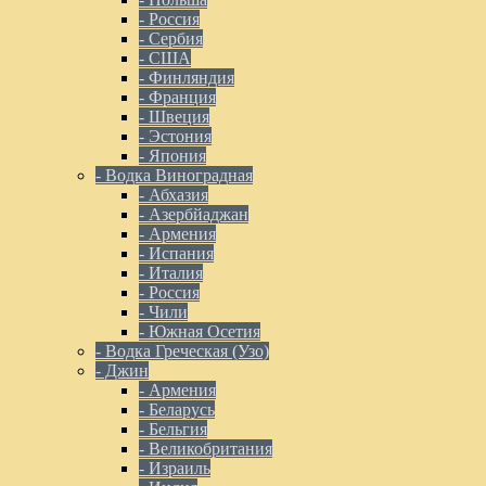
- Россия
- Сербия
- США
- Финляндия
- Франция
- Швеция
- Эстония
- Япония
- Водка Виноградная
- Абхазия
- Азербйаджан
- Армения
- Испания
- Италия
- Россия
- Чили
- Южная Осетия
- Водка Греческая (Узо)
- Джин
- Армения
- Беларусь
- Бельгия
- Великобритания
- Израиль