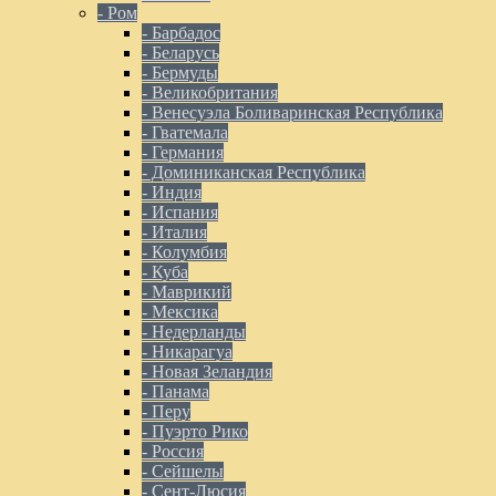
- Ром
- Барбадос
- Беларусь
- Бермуды
- Великобритания
- Венесуэла Боливаринская Республика
- Гватемала
- Германия
- Доминиканская Республика
- Индия
- Испания
- Италия
- Колумбия
- Куба
- Маврикий
- Мексика
- Недерланды
- Никарагуа
- Новая Зеландия
- Панама
- Перу
- Пуэрто Рико
- Россия
- Сейшелы
- Сент-Люсия