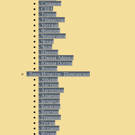
- Словакия
- США
- Турция
- Узбекистан
- Уругвай
- Франция
- Черногория
- Чехия
- Чили
- Швеция
- Южная Африка
- Южная Осетия
- Япония
- Вино Игристое, Шампанское
- Абхазия
- Австрия
- Аргентина
- Армения
- Беларусь
- Бразилия
- Венгрия
- Германия
- Грузия
- Испания
- Италия