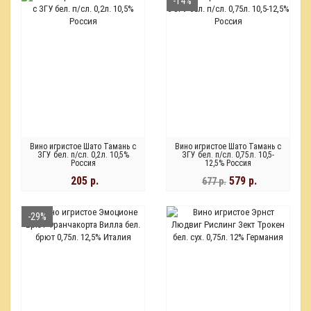
-14%
Вино игристое Шато Тамань с
Вино игристое Шато Тамань с
ЗГУ бел. п/сл. 0,2л. 10,5%
ЗГУ бел. п/сл. 0,75л. 10,5-
Россия
12,5% Россия
205 р.
579 р.
677 р.
-29%