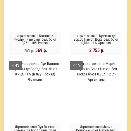
Игристое вино Кантиани
Игристое вино Креман де
Рислинг Рейнский бел. брют
Бордо Ламот Дюка бел. брют
0,75л. 10% Россия
0,75л. 11% Франция
569 р.
3 755 р.
751 р.
-14%
-11%
Игристое вино Луи Валлон
Игристое вино Мария
Креман де Бордо бел. брют
Кодорню Брют Натюр бел.