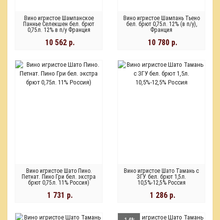
Вино игристое Шампанское
Вино игристое Шампань Тьено
Паннье Селекшен бел. брют
бел. брют 0,75л. 12% (в п/у),
0,75л. 12% в п/у Франция
Франция
10 562 р.
10 780 р.
Вино игристое Шато Пино.
Вино игристое Шато Тамань с
Петнат. Пино Гри бел. экстра
ЗГУ бел. брют 1,5л.
брют 0,75л. 11% Россия)
10,5%-12,5% Россия
1 731 р.
1 286 р.