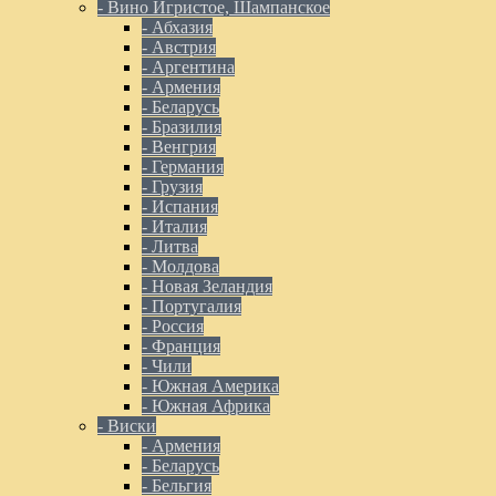
- Вино Игристое, Шампанское
- Абхазия
- Австрия
- Аргентина
- Армения
- Беларусь
- Бразилия
- Венгрия
- Германия
- Грузия
- Испания
- Италия
- Литва
- Молдова
- Новая Зеландия
- Португалия
- Россия
- Франция
- Чили
- Южная Америка
- Южная Африка
- Виски
- Армения
- Беларусь
- Бельгия