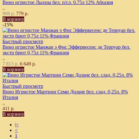
Вино игристое Лыхны бел. п/сл. 0.75л 12% Абхазия
..
908 р.
779 р.
В корзину
-15%
Быстрый просмотр
Вино игристое Манжан э Фис Эффервесенс де Терруар бел.
экстр брют 0,75л 11% Франция
..
7 813 р.
6 649 р.
В корзину
Быстрый просмотр
Вино Игристое Мартини Семи Дольче бел. слад. 0,25л. 8%
Италия
..
411 р.
В корзину
|<
<
1