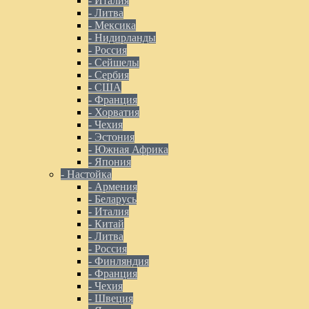
- Италия
- Литва
- Мексика
- Нидирланды
- Россия
- Сейшелы
- Сербия
- США
- Франция
- Хорватия
- Чехия
- Эстония
- Южная Африка
- Япония
- Настойка
- Армения
- Беларусь
- Италия
- Китай
- Литва
- Россия
- Финляндия
- Франция
- Чехия
- Швеция