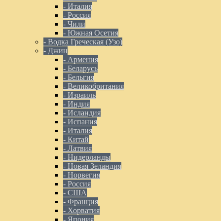
- Италия
- Россия
- Чили
- Южная Осетия
- Водка Греческая (Узо)
- Джин
- Армения
- Беларусь
- Бельгия
- Великобритания
- Израиль
- Индия
- Исландия
- Испания
- Италия
- Китай
- Латвия
- Нидерланды
- Новая Зеландия
- Норвегия
- Россия
- США
- Франция
- Хорватия
- Япония