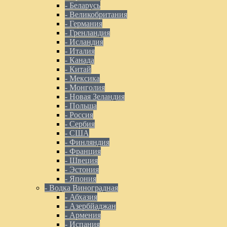
- Беларусь
- Великобритания
- Германия
- Гренландия
- Исландия
- Италия
- Канада
- Китай
- Мексика
- Монголия
- Новая Зеландия
- Польша
- Россия
- Сербия
- США
- Финляндия
- Франция
- Швеция
- Эстония
- Япония
- Водка Виноградная
- Абхазия
- Азербйаджан
- Армения
- Испания