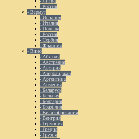
- Литва
- Россия
- Вермут
- Испания
- Италия
- Польша
- Россия
- Сербия
- Франция
- Вино
- Абхазия
- Австралия
- Австрия
- Азербайджан
- Аргентина
- Армения
- Беларусь
- Бельгия
- Болгария
- Бразилия
- Великобритания
- Венгрия
- Германия
- Греция
- Грузия