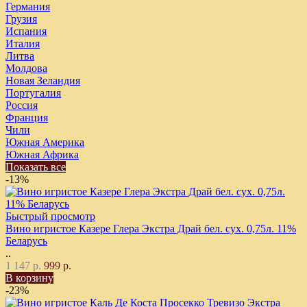
Германия
Грузия
Испания
Италия
Литва
Молдова
Новая Зеландия
Португалия
Россия
Франция
Чили
Южная Америка
Южная Африка
Показать все
-13%
Быстрый просмотр
Вино игристое Казере Глера Экстра Драй бел. сух. 0,75л. 11%
Беларусь
..
1 147 р.
999 р.
В корзину
-23%