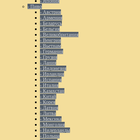
- Япония
- Пиво
- Австрия
- Армения
- Беларусь
- Бельгия
- Великобритания
- Венгрия
- Вьетнам
- Германия
- Грузия
- Дания
- Индонезия
- Ирландия
- Испания
- Италия
- Казахстан
- Китай
- Корея
- Латвия
- Литва
- Мексика
- Монголия
- Нидерланды
- Польша