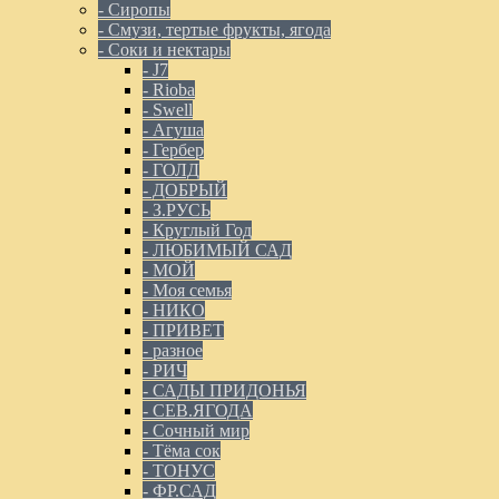
- Сиропы
- Смузи, тертые фрукты, ягода
- Соки и нектары
- J7
- Rioba
- Swell
- Агуша
- Гербер
- ГОЛД
- ДОБРЫЙ
- З.РУСЬ
- Круглый Год
- ЛЮБИМЫЙ САД
- МОЙ
- Моя семья
- НИКО
- ПРИВЕТ
- разное
- РИЧ
- САДЫ ПРИДОНЬЯ
- СЕВ.ЯГОДА
- Сочный мир
- Тёма сок
- ТОНУС
- ФР.САД