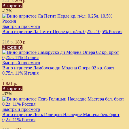
225 р.
209 р.
В корзину
-12%
Быстрый просмотр
Вино игристое Ла Петит Перле кр. п/сл. 0,25л. 10,5% Россия
..
216 р.
189 р.
В корзину
Быстрый просмотр
Вино игристое Ламбруско ди Модена Опера 02 кр. брют
0,75л. 11% Италия
..
1 821 р.
В корзину
-32%
Быстрый просмотр
Вино игристое Левъ Голицын Наследие Мастера бел. брют
0,2л. 11% Россия
..