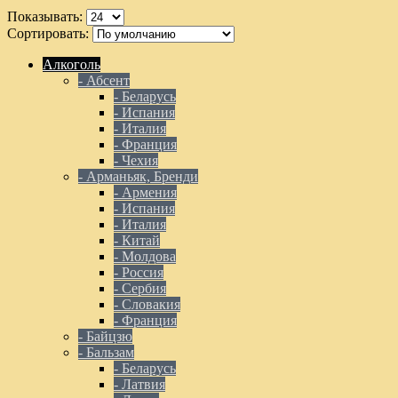
Показывать:
Сортировать:
Алкоголь
- Абсент
- Беларусь
- Испания
- Италия
- Франция
- Чехия
- Арманьяк, Бренди
- Армения
- Испания
- Италия
- Китай
- Молдова
- Россия
- Сербия
- Словакия
- Франция
- Байцзю
- Бальзам
- Беларусь
- Латвия