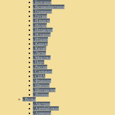
- Болгария
- Великобритания
- Германия
- Грузия
- Израиль
- Индия
- Ирландия
- Испания
- Италия
- Канада
- Китай
- Литва
- Мексика
- Перу
- Россия
- Словакия
- США
- Франция
- Швеция
- Шотландия
- Япония
- Водка
- Австрия
- Азербайджан
- Армения