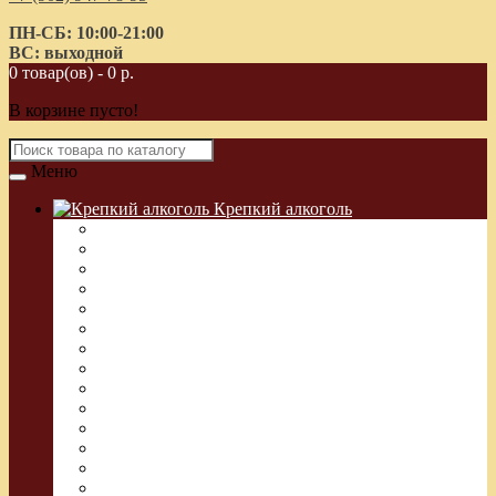
ПН-СБ: 10:00-21:00
ВС: выходной
0 товар(ов) - 0 р.
В корзине пусто!
Меню
Крепкий алкоголь
Водка Греческая (Узо)
Виски
Водка
Настойка
Кальвадос
Коньяк
Арманьяк, Бренди
Ликер
Ром
Абсент
Текила
Джин
Сакэ
Шнапс