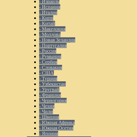
- Израиль
- Испания
- Италия
- Кипр
- Китай
- Македония
- Молдова
- Новая Зеландия
- Португалия
- Россия
- Румыния
- Сербия
- Словакия
- США
- Турция
- Узбекистан
- Уругвай
- Франция
- Черногория
- Чехия
- Чили
- Швеция
- Южная Африка
- Южная Осетия
- Япония