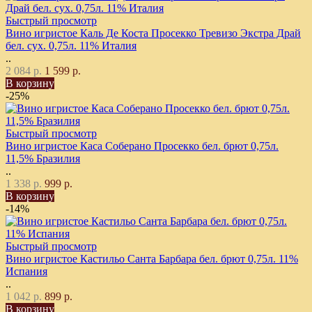
Быстрый просмотр
Вино игристое Каль Де Коста Просекко Тревизо Экстра Драй
бел. сух. 0,75л. 11% Италия
..
2 084 р.
1 599 р.
В корзину
-25%
Быстрый просмотр
Вино игристое Каса Соберано Просекко бел. брют 0,75л.
11,5% Бразилия
..
1 338 р.
999 р.
В корзину
-14%
Быстрый просмотр
Вино игристое Кастильо Санта Барбара бел. брют 0,75л. 11%
Испания
..
1 042 р.
899 р.
В корзину