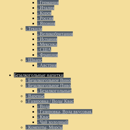
- Германия
- Италия
- Корея
- Россия
- Япония
- Текила
- Великобритания
- Испания
- Мексика
- США
- Франция
- Шнапс
- Австрия
Безалкогольные напитки
- Безалкогольное Вино
- Безалкогольное Пиво
- Безалкогольные
- Варенье
- Газировка / Вода/ Квас
- Вода
- Газировка, Вода вкусовая.
- Квас
- Чай холодный
- Компоты, Морсы