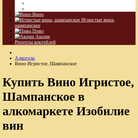
Водка Виноградная
Бальзам
Вино
Игристые вина,
шампанское
Пиво
Акции
Рецепты коктейлей
Алкоголь
Вино Игристое, Шампанское
Купить Вино Игристое,
Шампанское в
алкомаркете Изобилие
вин