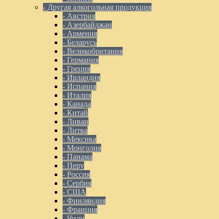
- Другая алкогольная продукция
- Австрия
- Азербайджан
- Армения
- Беларусь
- Великобритания
- Германия
- Греция
- Ирландия
- Испания
- Италия
- Канада
- Китай
- Ливан
- Литва
- Мексика
- Монголия
- Панама
- Перу
- Россия
- Сербия
- США
- Финляндия
- Франция
- Чили