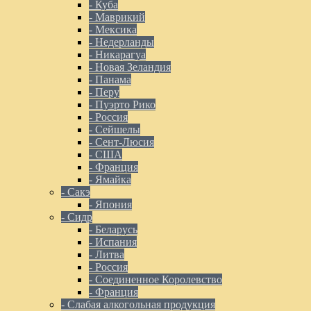
- Куба
- Маврикий
- Мексика
- Недерланды
- Никарагуа
- Новая Зеландия
- Панама
- Перу
- Пуэрто Рико
- Россия
- Сейшелы
- Сент-Люсия
- США
- Франция
- Ямайка
- Сакэ
- Япония
- Сидр
- Беларусь
- Испания
- Литва
- Россия
- Соединенное Королевство
- Франция
- Слабая алкогольная продукция