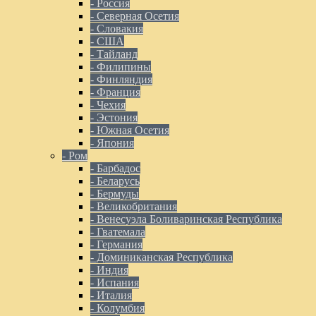
- Россия
- Северная Осетия
- Словакия
- США
- Тайланд
- Филипины
- Финляндия
- Франция
- Чехия
- Эстония
- Южная Осетия
- Япония
- Ром
- Барбадос
- Беларусь
- Бермуды
- Великобритания
- Венесуэла Боливаринская Республика
- Гватемала
- Германия
- Доминиканская Республика
- Индия
- Испания
- Италия
- Колумбия