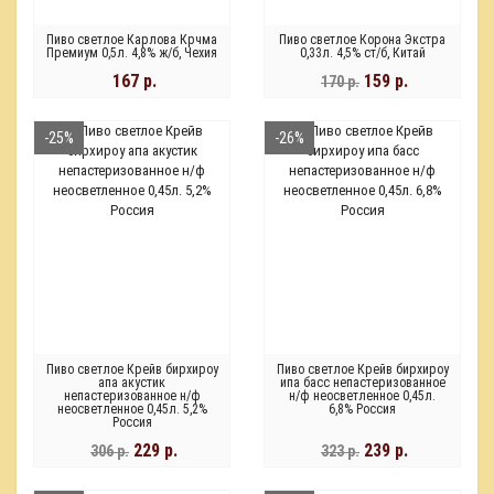
Пиво светлое Карлова Крчма
Пиво светлое Корона Экстра
Премиум 0,5л. 4,8% ж/б, Чехия
0,33л. 4,5% ст/б, Китай
167 р.
159 р.
170 р.
-25%
-26%
Пиво светлое Крейв бирхироу
Пиво светлое Крейв бирхироу
апа акустик
ипа басс непастеризованное
непастеризованное н/ф
н/ф неосветленное 0,45л.
неосветленное 0,45л. 5,2%
6,8% Россия
Россия
229 р.
239 р.
306 р.
323 р.