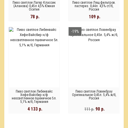
Пиво светлое Лагер Классик
Пиво светлое Лещ фильтров.
(Аланова) 0,45л 4,5% Южная
пастериз. 0,44л. 4,5% ст/б,
Осетия
Россия
78 р.
109 р.
-19%
Пиво светлое Либенвайс
Пиво светлое Ловенбрау
Хефе-Вайсбир н/ф
Оригинальное 0,45л. 5,4% ж/б,
неосветленное пшеничное 5л.
Россия
5,1% ж/б, Германия
4 133 р.
90 р.
111 р.