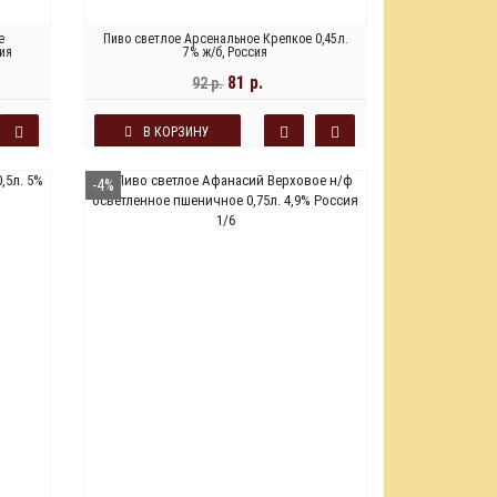
е
Пиво светлое Арсенальное Крепкое 0,45л.
ия
7% ж/б, Россия
81 р.
92 р.
В КОРЗИНУ
-4%