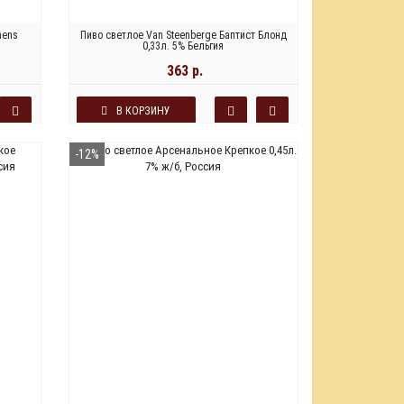
mens
Пиво светлое Van Steenberge Баптист Блонд
0,33л. 5% Бельгия
363 р.
В КОРЗИНУ
-12%