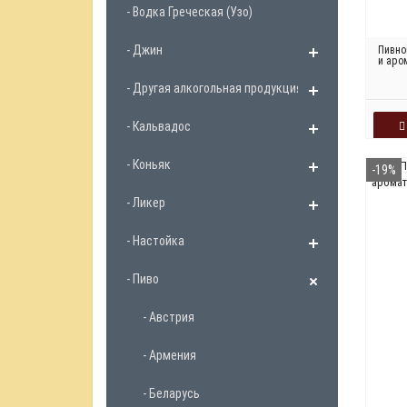
- Водка Греческая (Узо)
- Джин
Пивно
и аро
- Другая алкогольная продукция
- Кальвадос
- Коньяк
-19%
- Ликер
- Настойка
- Пиво
- Австрия
- Армения
- Беларусь