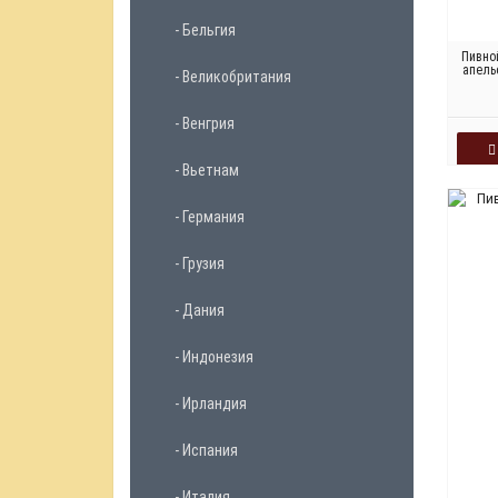
- Бельгия
Пивно
апель
- Великобритания
- Венгрия
- Вьетнам
- Германия
- Грузия
- Дания
- Индонезия
- Ирландия
- Испания
- Италия