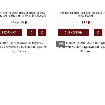
й напиток ЭССА Лаймолито со вкусом
Пивной напиток Эсса Санггрэсса 0,4л
матом лайма и мяты 0,4л. 4,5% Россия
ст/б., Россия
95 р.
117 р.
117 р.
В КОРЗИНУ
В КОРЗИНУ
-19%