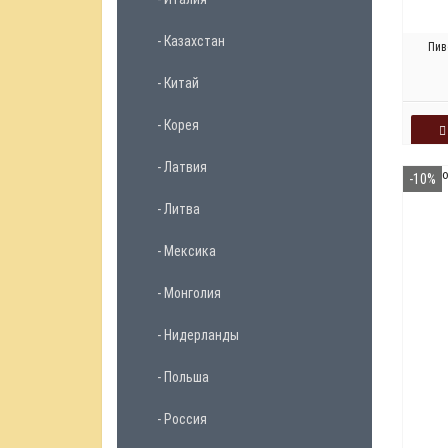
- Казахстан
Пив
- Китай
- Корея
- Латвия
-10%
- Литва
- Мексика
- Монголия
- Нидерланды
- Польша
- Россия