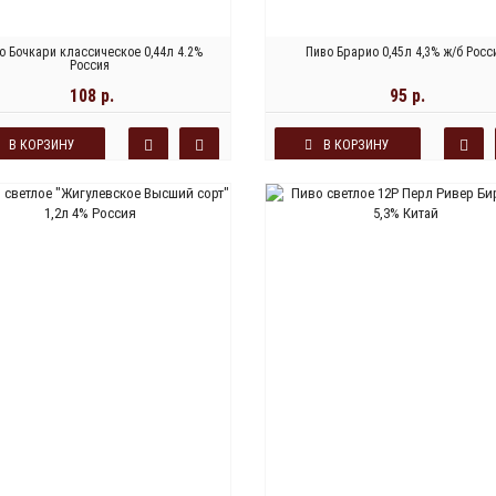
о Бочкари классическое 0,44л 4.2%
Пиво Брарио 0,45л 4,3% ж/б Росс
Россия
108 р.
95 р.
В КОРЗИНУ
В КОРЗИНУ