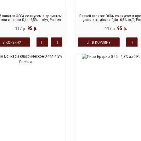
й напиток ЭССА со вкусом и ароматом
Пивной напиток ЭССА со вкусом и ар
сина и вишни 0,4л. 6,5% ст/бут, Россия
дыни и клубники 0,4л. 6,5% ст/б, Ро
95 р.
95 р.
117 р.
117 р.
В КОРЗИНУ
В КОРЗИНУ