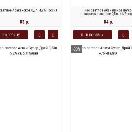
светлое Абаканское 0,5л. 4,8% Россия
Пиво светлое Абаканское лёгко
непастеризованное 0,5л. 4% Росс
83 р.
84 р.
В КОРЗИНУ
В КОРЗИНУ
-30%