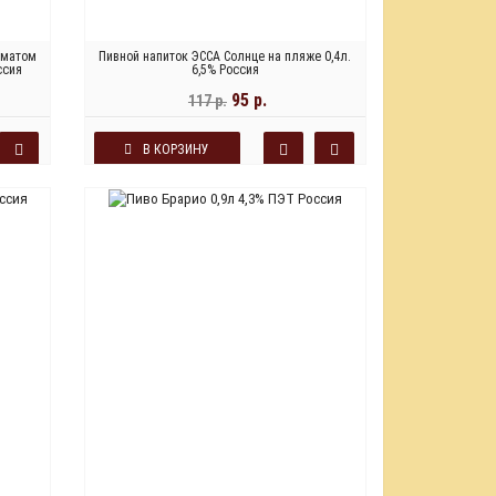
оматом
Пивной напиток ЭССА Солнце на пляже 0,4л.
ссия
6,5% Россия
95 р.
117 р.
В КОРЗИНУ