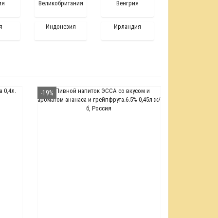
ия
Великобритания
Венгрия
я
Индонезия
Ирландия
-19%