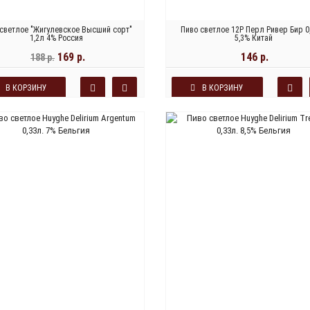
 светлое "Жигулевское Высший сорт"
Пиво светлое 12Р Перл Ривер Бир 0
1,2л 4% Россия
5,3% Китай
169 р.
146 р.
188 р.
В КОРЗИНУ
В КОРЗИНУ