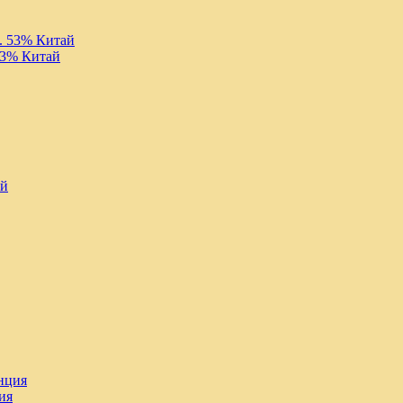
53% Китай
ия