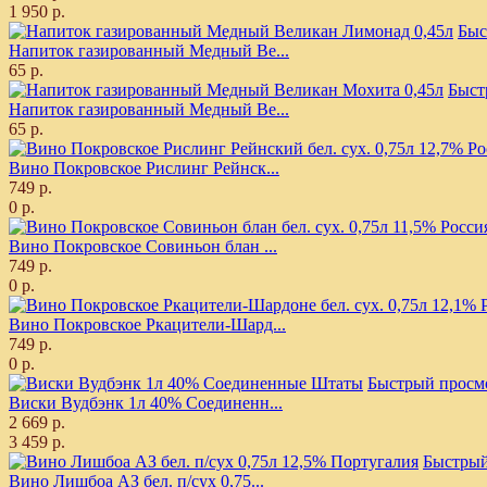
1 950 р.
Быс
Напиток газированный Медный Ве...
65 р.
Быст
Напиток газированный Медный Ве...
65 р.
Вино Покровское Рислинг Рейнск...
749 р.
0 р.
Вино Покровское Совиньон блан ...
749 р.
0 р.
Вино Покровское Ркацители-Шард...
749 р.
0 р.
Быстрый просм
Виски Вудбэнк 1л 40% Соединенн...
2 669 р.
3 459 р.
Быстрый
Вино Лишбоа АЗ бел. п/сух 0,75...