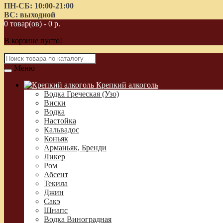
ПН-СБ: 10:00-21:00
ВС: выходной
0 товар(ов) - 0 р.
В корзине пусто!
Меню
Крепкий алкоголь
Водка Греческая (Узо)
Виски
Водка
Настойка
Кальвадос
Коньяк
Арманьяк, Бренди
Ликер
Ром
Абсент
Текила
Джин
Сакэ
Шнапс
Водка Виноградная