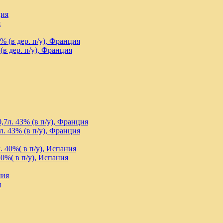
я
в дер. п/у), Франция
. 43% (в п/у), Франция
0%( в п/у), Испания
я