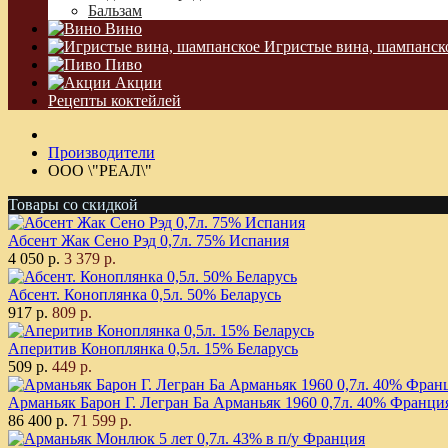
Бальзам
Вино
Игристые вина, шампанск
Пиво
Акции
Рецепты коктейлей
Производители
ООО \"РЕАЛ\"
Товары со скидкой
Абсент Жак Сено Рэд 0,7л. 75% Испания
4 050 р.
3 379 р.
Абсент. Коноплянка 0,5л. 50% Беларусь
917 р.
809 р.
Аперитив Коноплянка 0,5л. 15% Беларусь
509 р.
449 р.
Арманьяк Барон Г. Легран Ба Арманьяк 1960 0,7л. 40% Франци
86 400 р.
71 599 р.