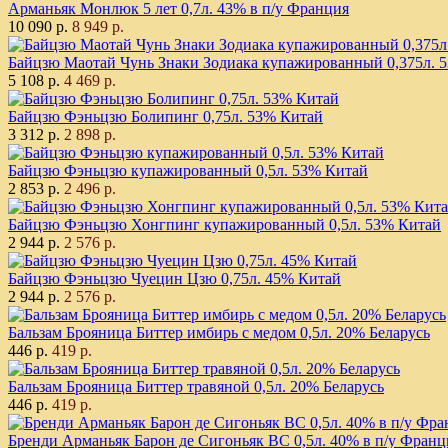
Арманьяк Монлюк 5 лет 0,7л. 43% в п/у Франция
10 090 р.
8 949 р.
Байцзю Маотай Чунь Знаки Зодиака купажированный 0,375л. 
5 108 р.
4 469 р.
Байцзю Фэньцзю Болипинг 0,75л. 53% Китай
3 312 р.
2 898 р.
Байцзю Фэньцзю купажированный 0,5л. 53% Китай
2 853 р.
2 496 р.
Байцзю Фэньцзю Хонгпинг купажированный 0,5л. 53% Китай
2 944 р.
2 576 р.
Байцзю Фэньцзю Чуецин Цзю 0,75л. 45% Китай
2 944 р.
2 576 р.
Бальзам Брояница Биттер имбирь с медом 0,5л. 20% Беларусь
446 р.
419 р.
Бальзам Брояница Биттер травяной 0,5л. 20% Беларусь
446 р.
419 р.
Бренди Арманьяк Барон де Сигоньяк ВС 0,5л. 40% в п/у Франц