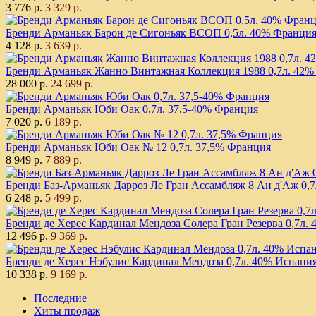
3 776 р.
3 329 р.
Бренди Арманьяк Барон де Сигоньяк ВСОП 0,5л. 40% Франци
4 128 р.
3 639 р.
Бренди Арманьяк Жанно Винтажная Коллекция 1988 0,7л. 42% (
28 000 р.
24 699 р.
Бренди Арманьяк Юби Оак 0,7л. 37,5-40% Франция
7 020 р.
6 189 р.
Бренди Арманьяк Юби Оак № 12 0,7л. 37,5% Франция
8 949 р.
7 889 р.
Бренди Баз-Арманьяк Дарроз Ле Гран Ассамбляж 8 Ан д'Аж 0,7л
6 248 р.
5 499 р.
Бренди де Херес Кардинал Мендоза Солера Гран Резерва 0,7л. 4
12 496 р.
9 369 р.
Бренди де Херес Нэбулис Кардинал Мендоза 0,7л. 40% Испани
10 338 р.
9 169 р.
Последние
Хиты продаж