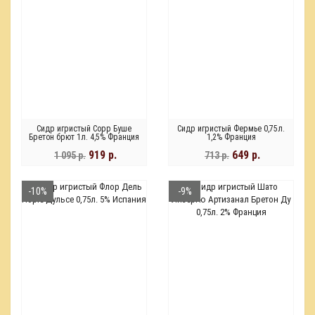
Сидр игристый Сорр Буше
Сидр игристый Фермье 0,75л.
Бретон брют 1л. 4,5% Франция
1,2% Франция
919 р.
649 р.
1 095 р.
713 р.
-10%
-9%