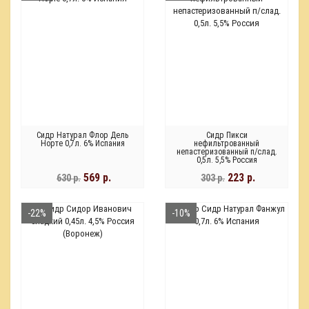
Сидр Натурал Флор Дель
Сидр Пикси
Норте 0,7л. 6% Испания
нефильтрованный
непастеризованный п/слад.
0,5л. 5,5% Россия
569 р.
223 р.
630 р.
303 р.
-22%
-10%