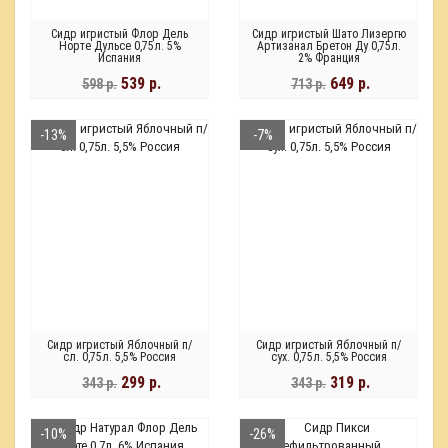
Сидр игристый Флор Дель
Сидр игристый Шато Лизергю
Норте Дульсе 0,75л. 5%
Артизанал Бретон Ду 0,75л.
Испания
2% Франция
539 р.
649 р.
598 р.
713 р.
-13%
-7%
Сидр игристый Яблочный п/
Сидр игристый Яблочный п/
сл. 0,75л. 5,5% Россия
сух. 0,75л. 5,5% Россия
299 р.
319 р.
343 р.
343 р.
-10%
-26%