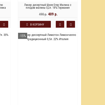
лю
Ликер десертный Шнее Егер Малина с
блика
плодом малины 0,2л. 18% Германия
409 р.
490 р.
В КОРЗИНУ
-15%