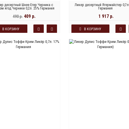
ер десертный Шнее Егер Черника с
Ликер десертный Ягермайстер 0,7л
ом ягод Черники 0,2л. 25% Германия
Германия
409 р.
1 917 р.
490 р.
В КОРЗИНУ
В КОРЗИНУ