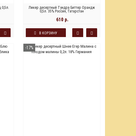
 0,5л.
Ликер десертный Тундра Биттер Орандж
0,5л. 35% Россия, Татарстан
610 р.
В КОРЗИНУ
-17%