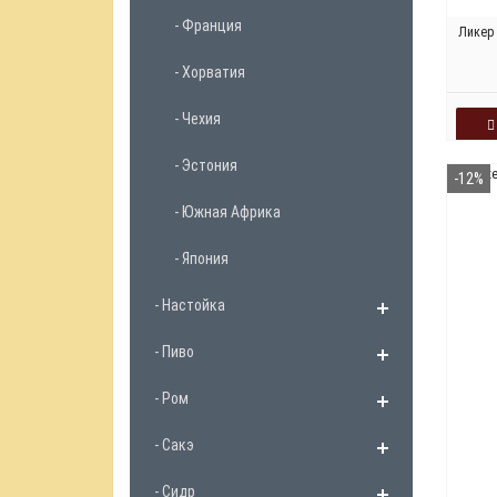
- Франция
Ликер
- Хорватия
- Чехия
- Эстония
-12%
- Южная Африка
- Япония
- Настойка
- Пиво
- Ром
- Сакэ
- Сидр