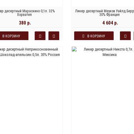
ер десертный Мараскино 0,1л. 32%
Ликер десертный Меуков Уайлд Берри
Хорватия
30% Франция
380 р.
4 604 р.
В КОРЗИНУ
В КОРЗИНУ