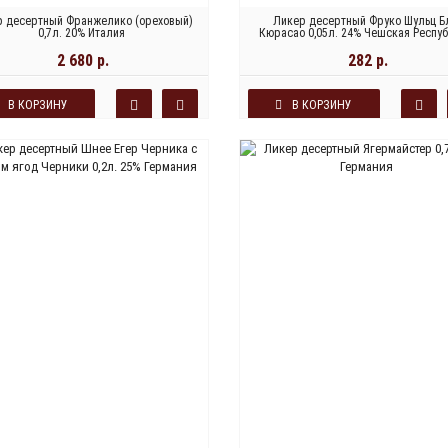
р десертный Франжелико (ореховый)
Ликер десертный Фруко Шульц Б
0,7л. 20% Италия
Кюрасао 0,05л. 24% Чешская Респу
2 680 р.
282 р.
В КОРЗИНУ
В КОРЗИНУ