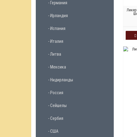
- Германия
Ликер
Шо
- Ирландия
- Испания
- Италия
- Литва
- Мексика
- Нидирланды
- Россия
- Сейшелы
- Сербия
- США