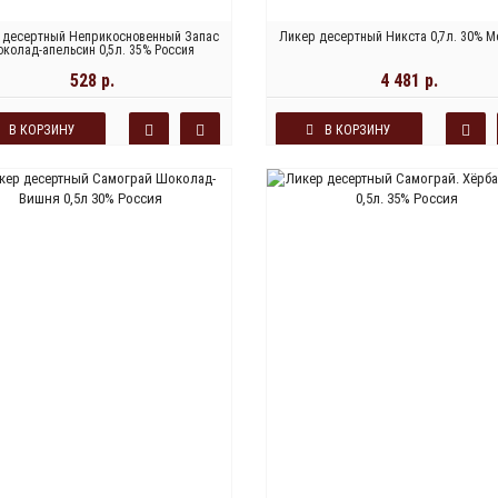
 десертный Неприкосновенный Запас
Ликер десертный Никста 0,7л. 30% М
колад-апельсин 0,5л. 35% Россия
528 р.
4 481 р.
В КОРЗИНУ
В КОРЗИНУ