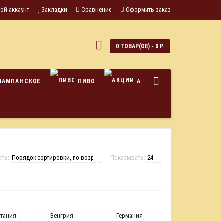
ой аккаунт
Закладки
Сравнение
Оформить заказ
0
0 ТОВАР(ОВ) - 0 Р.
ШАМПАНСКОЕ
ПИВО
АКЦИИ
ать:
Показывать:
итания
Венгрия
Германия