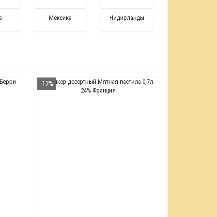
а
Мексика
Нидирланды
-12%