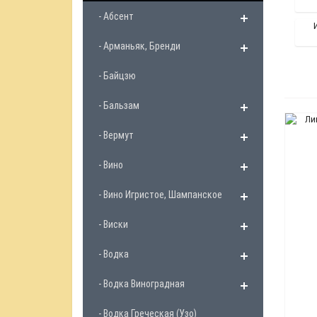
- Абсент
- Арманьяк, Бренди
- Байцзю
- Бальзам
- Вермут
- Вино
- Вино Игристое, Шампанское
- Виски
- Водка
- Водка Виноградная
- Водка Греческая (Узо)