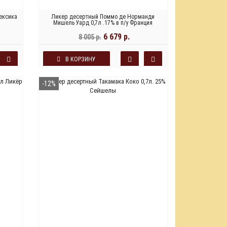
ексика
Ликер десертный Поммо де Норманди
Мишель Уард 0,7л .17% в п/у Франция
6 679 р.
8 005 р.
В КОРЗИНУ
-12%