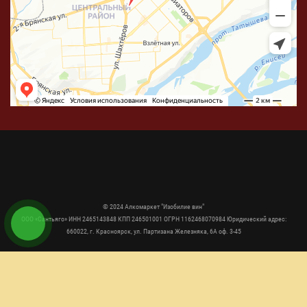
© 2024 Алкомаркет "Изобилие вин"
ООО «Сантьяго» ИНН 2465143848 КПП 246501001 ОГРН 1162468070984 Юридический адрес:
660022, г. Красноярск, ул. Партизана Железняка, 6А оф. 3-45