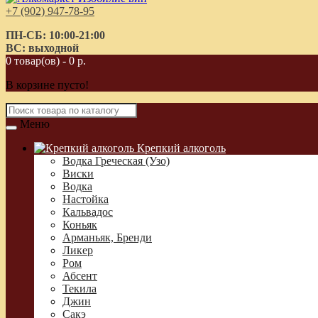
+7 (902) 947-78-95
ПН-СБ: 10:00-21:00
ВС: выходной
0 товар(ов) - 0 р.
В корзине пусто!
Меню
Крепкий алкоголь
Водка Греческая (Узо)
Виски
Водка
Настойка
Кальвадос
Коньяк
Арманьяк, Бренди
Ликер
Ром
Абсент
Текила
Джин
Сакэ