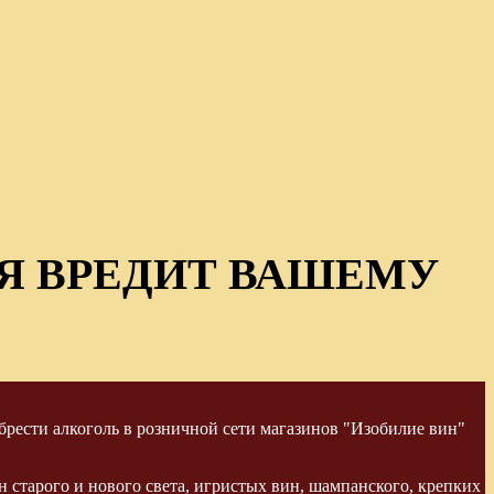
Я ВРЕДИТ ВАШЕМУ
рести алкоголь в розничной сети магазинов "Изобилие вин"
 старого и нового света, игристых вин, шампанского, крепких