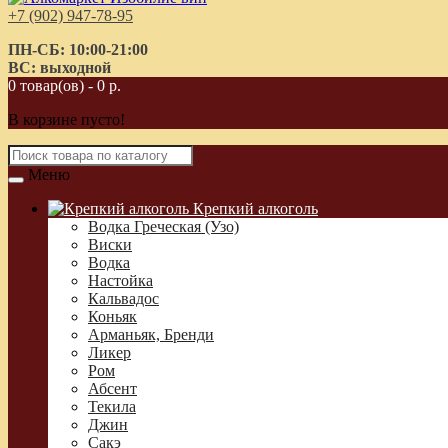
+7 (902) 947-78-95
ПН-СБ: 10:00-21:00
ВС: выходной
0 товар(ов) - 0 р.
В корзине пусто!
Меню
Крепкий алкоголь
Водка Греческая (Узо)
Виски
Водка
Настойка
Кальвадос
Коньяк
Арманьяк, Бренди
Ликер
Ром
Абсент
Текила
Джин
Сакэ