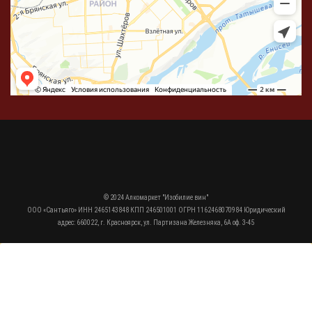
© 2024 Алкомаркет "Изобилие вин"
ООО «Сантьяго» ИНН 2465143848 КПП 246501001 ОГРН 1162468070984 Юридический
адрес: 660022, г. Красноярск, ул. Партизана Железняка, 6А оф. 3-45