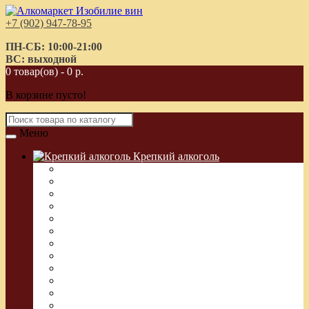
+7 (902) 947-78-95
ПН-СБ: 10:00-21:00
ВС: выходной
0 товар(ов) - 0 р.
В корзине пусто!
Меню
Крепкий алкоголь
Водка Греческая (Узо)
Виски
Водка
Настойка
Кальвадос
Коньяк
Арманьяк, Бренди
Ликер
Ром
Абсент
Текила
Джин