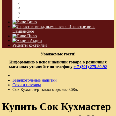
Сакэ
Шнапс
Водка Виноградная
Бальзам
Вино
Игристые вина,
шампанское
Пиво
Акции
Рецепты коктейлей
Уважаемые гости!
Информацию о цене и наличии товара в розничных
магазинах уточняйте по телефону
+ 7 (391) 275-80-92
Безалкогольные напитки
Соки и нектары
Сок Кухмастер тыква-морковь 0,68л.
Купить Сок Кухмастер