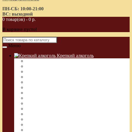
ПН-СБ: 10:00-21:00
ВС: выходной
0 товар(ов) - 0 р.
В корзине пусто!
Меню
Крепкий алкоголь
Водка Греческая (Узо)
Виски
Водка
Настойка
Кальвадос
Коньяк
Арманьяк, Бренди
Ликер
Ром
Абсент
Текила
Джин
Сакэ
Шнапс