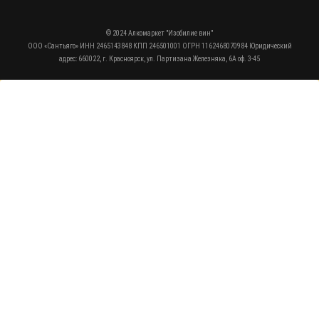
© 2024 Алкомаркет "Изобилие вин"
ООО «Сантьяго» ИНН 2465143848 КПП 246501001 ОГРН 1162468070984 Юридический
адрес: 660022, г. Красноярск, ул. Партизана Железняка, 6А оф. 3-45