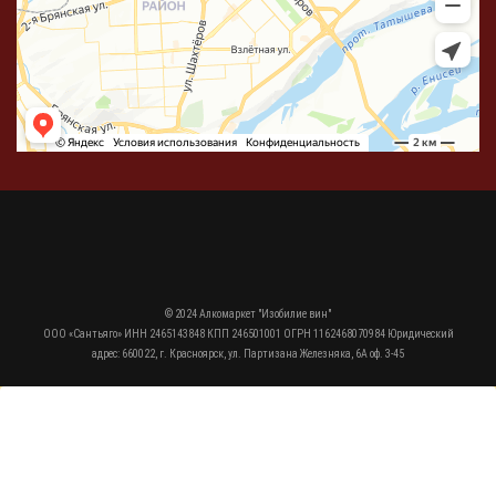
© 2024 Алкомаркет "Изобилие вин"
ООО «Сантьяго» ИНН 2465143848 КПП 246501001 ОГРН 1162468070984 Юридический
адрес: 660022, г. Красноярск, ул. Партизана Железняка, 6А оф. 3-45