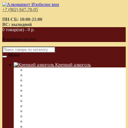
+7 (902) 947-78-95
ПН-СБ: 10:00-21:00
ВС: выходной
0 товар(ов) - 0 р.
В корзине пусто!
Меню
Крепкий алкоголь
Водка Греческая (Узо)
Виски
Водка
Настойка
Кальвадос
Коньяк
Арманьяк, Бренди
Ликер
Ром
Абсент
Текила
Джин