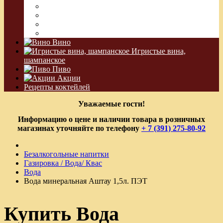
Сакэ
Шнапс
Водка Виноградная
Бальзам
Вино
Игристые вина,
шампанское
Пиво
Акции
Рецепты коктейлей
Уважаемые гости!
Информацию о цене и наличии товара в розничных
магазинах уточняйте по телефону
+ 7 (391) 275-80-92
Безалкогольные напитки
Газировка / Вода/ Квас
Вода
Вода минеральная Аштау 1,5л. ПЭТ
Купить Вода