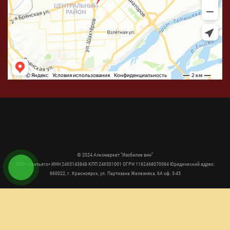
© 2024 Алкомаркет "Изобилие вин"
ООО «Сантьяго» ИНН 2465143848 КПП 246501001 ОГРН 1162468070984 Юридический адрес:
660022, г. Красноярск, ул. Партизана Железняка, 6А оф. 3-45