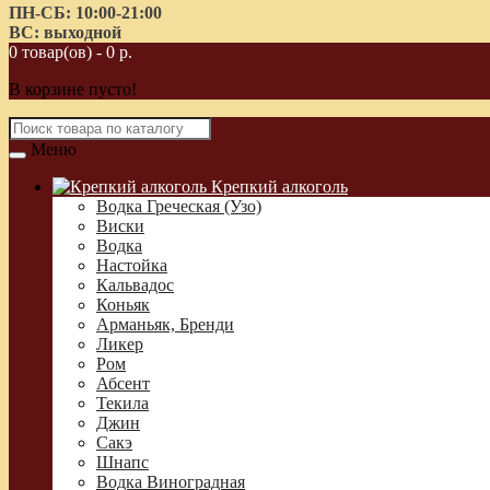
ПН-СБ: 10:00-21:00
ВС: выходной
0 товар(ов) - 0 р.
В корзине пусто!
Меню
Крепкий алкоголь
Водка Греческая (Узо)
Виски
Водка
Настойка
Кальвадос
Коньяк
Арманьяк, Бренди
Ликер
Ром
Абсент
Текила
Джин
Сакэ
Шнапс
Водка Виноградная