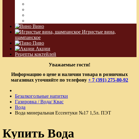
Сакэ
Шнапс
Водка Виноградная
Бальзам
Вино
Игристые вина,
шампанское
Пиво
Акции
Рецепты коктейлей
Уважаемые гости!
Информацию о цене и наличии товара в розничных
магазинах уточняйте по телефону
+ 7 (391) 275-80-92
Безалкогольные напитки
Газировка / Вода/ Квас
Вода
Вода минеральная Ессентуки №17 1,5л. ПЭТ
Купить Вода