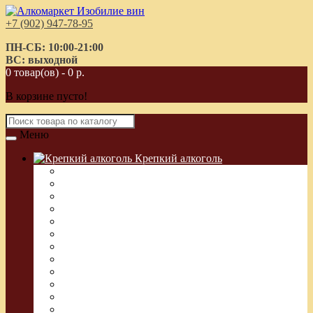
+7 (902) 947-78-95
ПН-СБ: 10:00-21:00
ВС: выходной
0 товар(ов) - 0 р.
В корзине пусто!
Меню
Крепкий алкоголь
Водка Греческая (Узо)
Виски
Водка
Настойка
Кальвадос
Коньяк
Арманьяк, Бренди
Ликер
Ром
Абсент
Текила
Джин