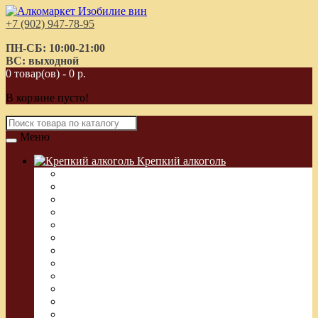
+7 (902) 947-78-95
ПН-СБ: 10:00-21:00
ВС: выходной
0 товар(ов) - 0 р.
В корзине пусто!
Меню
Крепкий алкоголь
Водка Греческая (Узо)
Виски
Водка
Настойка
Кальвадос
Коньяк
Арманьяк, Бренди
Ликер
Ром
Абсент
Текила
Джин