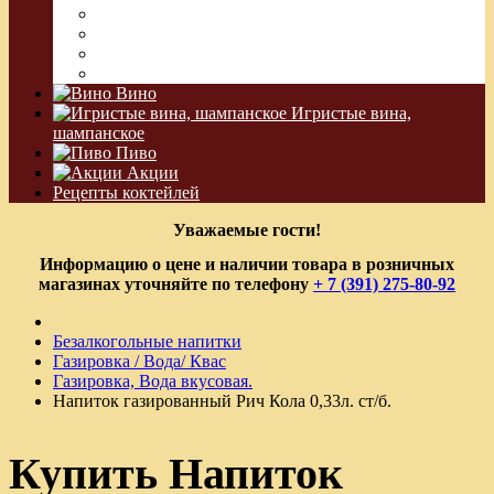
Сакэ
Шнапс
Водка Виноградная
Бальзам
Вино
Игристые вина,
шампанское
Пиво
Акции
Рецепты коктейлей
Уважаемые гости!
Информацию о цене и наличии товара в розничных
магазинах уточняйте по телефону
+ 7 (391) 275-80-92
Безалкогольные напитки
Газировка / Вода/ Квас
Газировка, Вода вкусовая.
Напиток газированный Рич Кола 0,33л. ст/б.
Купить Напиток