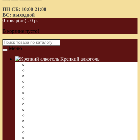
ПН-СБ: 10:00-21:00
ВС: выходной
0 товар(ов) - 0 р.
В корзине пусто!
Меню
Крепкий алкоголь
Водка Греческая (Узо)
Виски
Водка
Настойка
Кальвадос
Коньяк
Арманьяк, Бренди
Ликер
Ром
Абсент
Текила
Джин
Сакэ
Шнапс