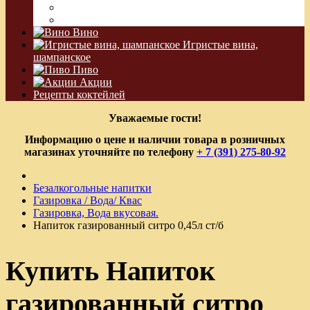
Водка Виноградная
Бальзам
Вино
Игристые вина,
шампанское
Пиво
Акции
Рецепты коктейлей
Уважаемые гости!
Информацию о цене и наличии товара в розничных
магазинах уточняйте по телефону
+ 7 (391) 275-80-92
Безалкогольные напитки
Газировка / Вода/ Квас
Газировка, Вода вкусовая.
Напиток газированный ситро 0,45л ст/б
Купить Напиток
газированный ситро