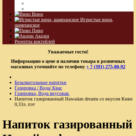
Водка Виноградная
Бальзам
Вино
Игристые вина,
шампанское
Пиво
Акции
Рецепты коктейлей
Уважаемые гости!
Информацию о цене и наличии товара в розничных
магазинах уточняйте по телефону
+ 7 (391) 275-80-92
Безалкогольные напитки
Газировка / Вода/ Квас
Газировка, Вода вкусовая.
Напиток газированный Hawaiian dreams со вкусом Киви
0,33л. пэт
Напиток газированный