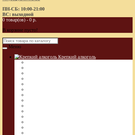
ПН-СБ: 10:00-21:00
ВС: выходной
0 товар(ов) - 0 р.
В корзине пусто!
Меню
Крепкий алкоголь
Водка Греческая (Узо)
Виски
Водка
Настойка
Кальвадос
Коньяк
Арманьяк, Бренди
Ликер
Ром
Абсент
Текила
Джин
Сакэ
Шнапс