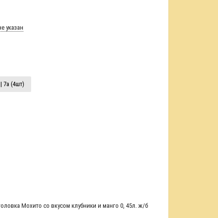
е указан
| 7а (4шт)
оловка Мохито со вкусом клубники и манго 0
,
45л. ж/б