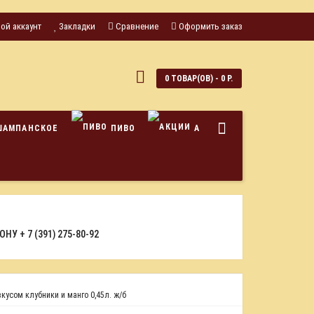
ой аккаунт
Закладки
Сравнение
Оформить заказ
0
0 ТОВАР(ОВ) - 0 Р.
ШАМПАНСКОЕ
ПИВО
АКЦИИ
ФОНУ
+ 7 (391) 275-80-92
кусом клубники и манго 0,45л. ж/б