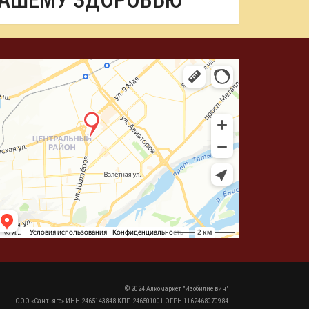
ВАШЕМУ ЗДОРОВЬЮ
© 2024 Алкомаркет "Изобилие вин"
ООО «Сантьяго» ИНН 2465143848 КПП 246501001 ОГРН 1162468070984