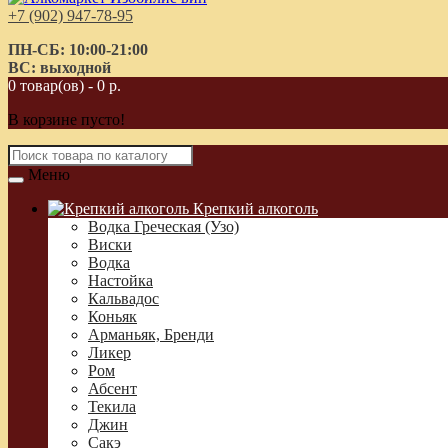
+7 (902) 947-78-95
ПН-СБ: 10:00-21:00
ВС: выходной
0 товар(ов) - 0 р.
В корзине пусто!
Меню
Крепкий алкоголь
Водка Греческая (Узо)
Виски
Водка
Настойка
Кальвадос
Коньяк
Арманьяк, Бренди
Ликер
Ром
Абсент
Текила
Джин
Сакэ