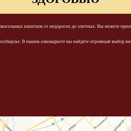
когольных напитков от недорогих до элитных. Вы можете приоб
осибирске. В нашем алкомаркете вы найдете огромный выбор вин