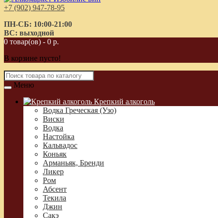
+7 (902) 947-78-95
ПН-СБ: 10:00-21:00
ВС: выходной
0 товар(ов) - 0 р.
В корзине пусто!
Меню
Крепкий алкоголь
Водка Греческая (Узо)
Виски
Водка
Настойка
Кальвадос
Коньяк
Арманьяк, Бренди
Ликер
Ром
Абсент
Текила
Джин
Сакэ