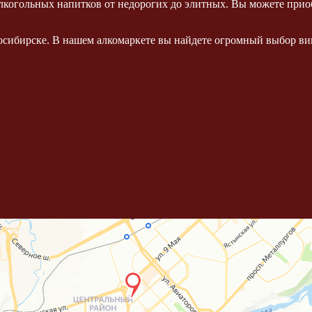
когольных напитков от недорогих до элитных. Вы можете приоб
осибирске. В нашем алкомаркете вы найдете огромный выбор вин