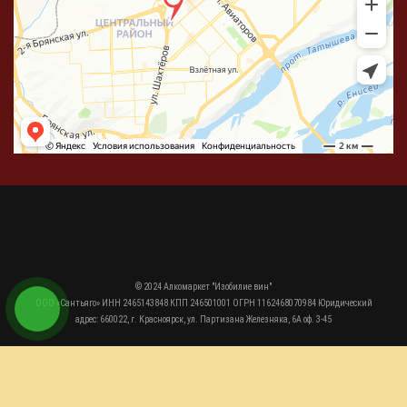
© 2024 Алкомаркет "Изобилие вин"
ООО «Сантьяго» ИНН 2465143848 КПП 246501001 ОГРН 1162468070984 Юридический
адрес: 660022, г. Красноярск, ул. Партизана Железняка, 6А оф. 3-45