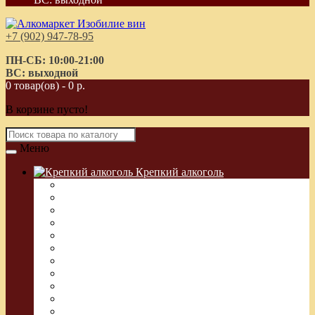
+7 (902) 947-78-95
ПН-СБ: 10:00-21:00
ВС: выходной
0 товар(ов) - 0 р.
В корзине пусто!
Меню
Крепкий алкоголь
Водка Греческая (Узо)
Виски
Водка
Настойка
Кальвадос
Коньяк
Арманьяк, Бренди
Ликер
Ром
Абсент
Текила