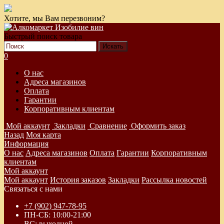
Хотите, мы Вам перезвоним?
Быстрый поиск товара
0
О нас
Адреса магазинов
Оплата
Гарантии
Корпоративным клиентам
Мой аккаунт
Закладки
Сравнение
Оформить заказ
Назад
Моя карта
Информация
О нас
Адреса магазинов
Оплата
Гарантии
Корпоративным
клиентам
Мой аккаунт
Мой аккаунт
История заказов
Закладки
Рассылка новостей
Связаться с нами
+7 (902) 947-78-95
ПН-СБ: 10:00-21:00
ВС: выходной