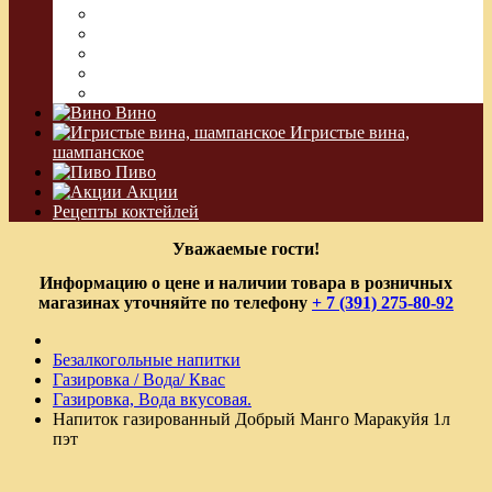
Джин
Сакэ
Шнапс
Водка Виноградная
Бальзам
Вино
Игристые вина,
шампанское
Пиво
Акции
Рецепты коктейлей
Уважаемые гости!
Информацию о цене и наличии товара в розничных
магазинах уточняйте по телефону
+ 7 (391) 275-80-92
Безалкогольные напитки
Газировка / Вода/ Квас
Газировка, Вода вкусовая.
Напиток газированный Добрый Манго Маракуйя 1л
пэт