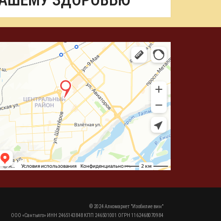
ВАШЕМУ ЗДОРОВЬЮ
© 2024 Алкомаркет "Изобилие вин"
ООО «Сантьяго» ИНН 2465143848 КПП 246501001 ОГРН 1162468070984