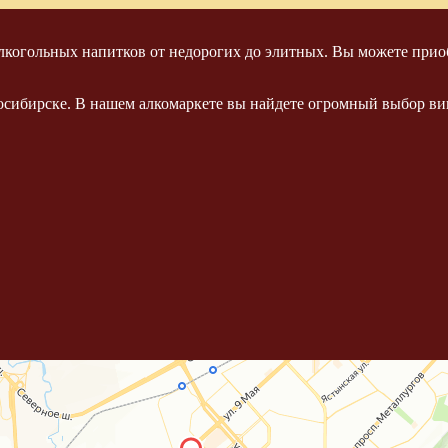
когольных напитков от недорогих до элитных. Вы можете приоб
осибирске. В нашем алкомаркете вы найдете огромный выбор вин