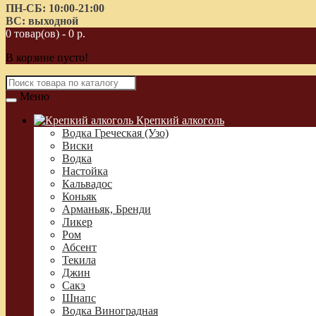
ПН-СБ: 10:00-21:00
ВС: выходной
0 товар(ов) - 0 р.
В корзине пусто!
Меню
Крепкий алкоголь
Водка Греческая (Узо)
Виски
Водка
Настойка
Кальвадос
Коньяк
Арманьяк, Бренди
Ликер
Ром
Абсент
Текила
Джин
Сакэ
Шнапс
Водка Виноградная