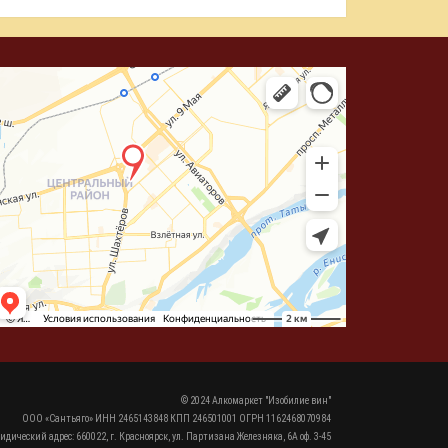
© 2024 Алкомаркет "Изобилие вин"
ООО «Сантьяго» ИНН 2465143848 КПП 246501001 ОГРН 1162468070984
идический адрес: 660022, г. Красноярск, ул. Партизана Железняка, 6А оф. 3-45