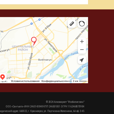
© 2024 Алкомаркет "Изобилие вин"
ООО «Сантьяго» ИНН 2465143848 КПП 246501001 ОГРН 1162468070984
идический адрес: 660022, г. Красноярск, ул. Партизана Железняка, 6А оф. 3-45