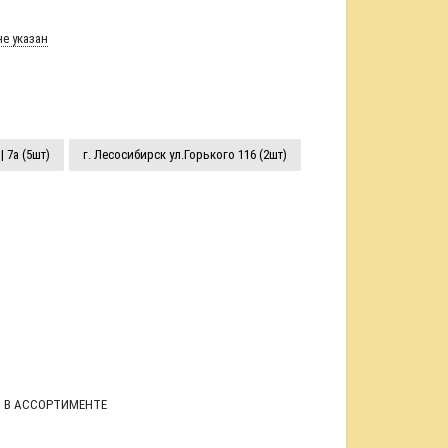
е указан
| 7а (5шт)
г. Лесосибирск ул.Горького 116 (2шт)
л В АССОРТИМЕНТЕ