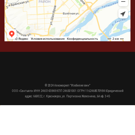
© 2024 Алкомаркет "Изобилие вин"
ООО «Сантьяго» ИНН 2465143848 КПП 246501001 ОГРН 1162468070984 Юридический
адрес: 660022, г. Красноярск, ул. Партизана Железняка, 6А оф. 3-45