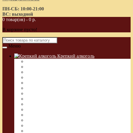
ПН-СБ: 10:00-21:00
ВС: выходной
0 товар(ов) - 0 р.
В корзине пусто!
Меню
Крепкий алкоголь
Водка Греческая (Узо)
Виски
Водка
Настойка
Кальвадос
Коньяк
Арманьяк, Бренди
Ликер
Ром
Абсент
Текила
Джин
Сакэ
Шнапс