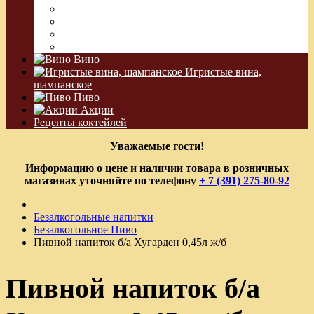
Сакэ
Шнапс
Водка Виноградная
Бальзам
Вино
Игристые вина,
шампанское
Пиво
Акции
Рецепты коктейлей
Уважаемые гости!
Информацию о цене и наличии товара в розничных
магазинах уточняйте по телефону
+ 7 (391) 275-80-92
Безалкогольные напитки
Безалкогольное Пиво
Пивной напиток б/а Хугарден 0,45л ж/б
Пивной напиток б/а