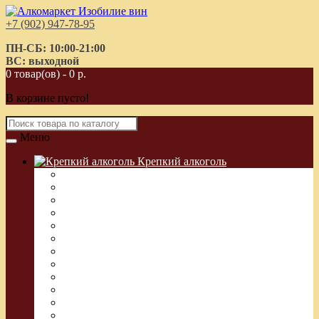
+7 (902) 947-78-95
ПН-СБ: 10:00-21:00
ВС: выходной
0 товар(ов) - 0 р.
В корзине пусто!
Меню
Крепкий алкоголь
Водка Греческая (Узо)
Виски
Водка
Настойка
Кальвадос
Коньяк
Арманьяк, Бренди
Ликер
Ром
Абсент
Текила
Джин