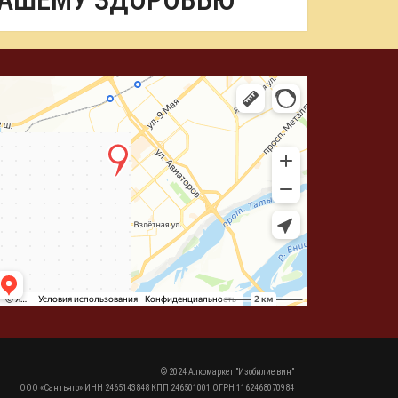
ВАШЕМУ ЗДОРОВЬЮ
© 2024 Алкомаркет "Изобилие вин"
ООО «Сантьяго» ИНН 2465143848 КПП 246501001 ОГРН 1162468070984