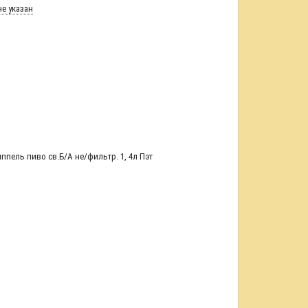
е указан
пель пиво св.Б/А не/фильтр. 1
,
4л Пэт