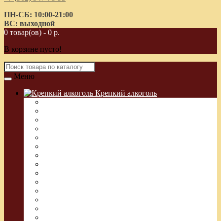
ПН-СБ: 10:00-21:00
ВС: выходной
0 товар(ов) - 0 р.
В корзине пусто!
Меню
Крепкий алкоголь
Водка Греческая (Узо)
Виски
Водка
Настойка
Кальвадос
Коньяк
Арманьяк, Бренди
Ликер
Ром
Абсент
Текила
Джин
Сакэ
Шнапс