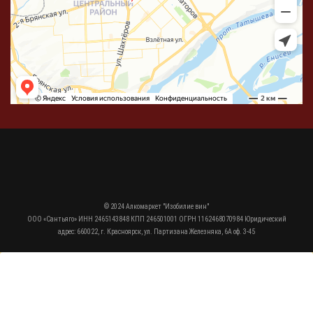
© 2024 Алкомаркет "Изобилие вин"
ООО «Сантьяго» ИНН 2465143848 КПП 246501001 ОГРН 1162468070984 Юридический
адрес: 660022, г. Красноярск, ул. Партизана Железняка, 6А оф. 3-45