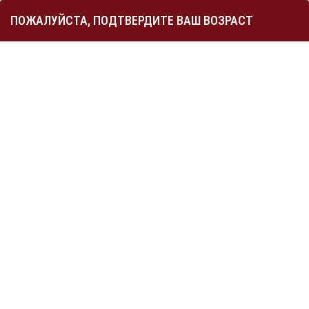
0
ПОЖАЛУЙСТА, ПОДТВЕРДИТЕ ВАШ ВОЗРАСТ
Моя карта
Меню
УВАЖАЕМЫЕ ГОСТИ!
ИНФОРМАЦИЮ О ЦЕНЕ И НАЛИЧИИ ТОВАРА В РОЗНИЧНЫХ
МАГАЗИНАХ УТОЧНЯЙТЕ ПО ТЕЛЕФОНУ
+ 7 (391) 275-80-92
Безалкогольные напитки
Безалкогольное Вино
Напиток б/а винный Сов`Терр Мерло красный 0,75л. Франция
НАПИТОК Б/А ВИННЫЙ СОВ`ТЕРР МЕРЛО
КРАСНЫЙ 0,75Л. ФРАНЦИЯ