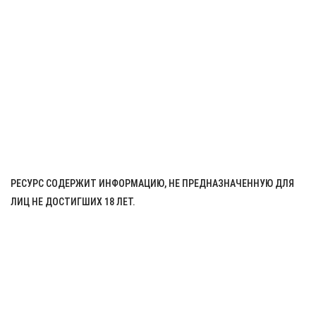
КУПИТЬ В ОДИН КЛИК
Теги:
Напиток б/а винный Сов`Терр Мерло красный 0
,
75л. Франция
Описание
РЕСУРС СОДЕРЖИТ ИНФОРМАЦИЮ, НЕ ПРЕДНАЗНАЧЕННУЮ ДЛЯ
ЛИЦ НЕ ДОСТИГШИХ 18 ЛЕТ.
ЧРЕЗМЕРНОЕ
УПОТРЕБЛЕНИЕ АЛКОГОЛЯ
ВРЕДИТ ВАШЕМУ
ЗДОРОВЬЮ