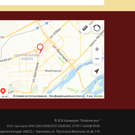
© 2024 Алкомаркет "Изобилие вин"
ООО «Сантьяго» ИНН 2465143848 КПП 246501001 ОГРН 1162468070984
идический адрес: 660022, г. Красноярск, ул. Партизана Железняка, 6А оф. 3-45