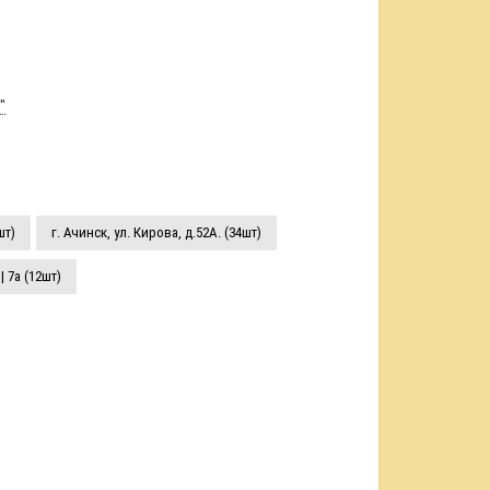
"
шт)
г. Ачинск, ул. Кирова, д.52А. (34шт)
| 7а (12шт)