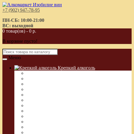
+7 (902) 947-78-95
ПН-СБ: 10:00-21:00
ВС: выходной
0 товар(ов) - 0 р.
В корзине пусто!
Меню
Крепкий алкоголь
Водка Греческая (Узо)
Виски
Водка
Настойка
Кальвадос
Коньяк
Арманьяк, Бренди
Ликер
Ром
Абсент
Текила
Джин