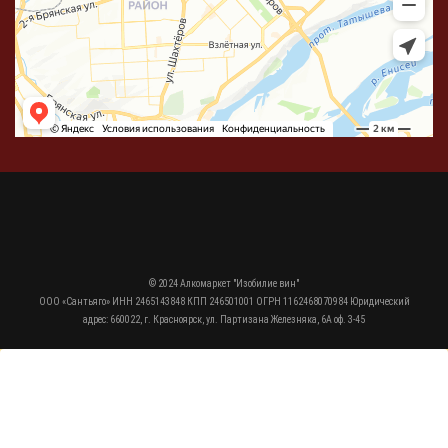
© 2024 Алкомаркет "Изобилие вин"
ООО «Сантьяго» ИНН 2465143848 КПП 246501001 ОГРН 1162468070984 Юридический
адрес: 660022, г. Красноярск, ул. Партизана Железняка, 6А оф. 3-45