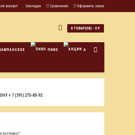
ой аккаунт
Закладки
Сравнение
Оформить заказ
0
0 ТОВАР(ОВ) - 0 Р.
ШАМПАНСКОЕ
ПИВО
АКЦИИ
ФОНУ
+ 7 (391) 275-80-92
л Боттлерс\"