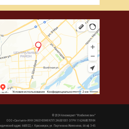
© 2024 Алкомаркет "Изобилие вин"
ООО «Сантьяго» ИНН 2465143848 КПП 246501001 ОГРН 1162468070984
идический адрес: 660022, г. Красноярск, ул. Партизана Железняка, 6А оф. 3-45