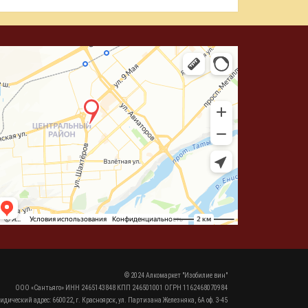
© 2024 Алкомаркет "Изобилие вин"
ООО «Сантьяго» ИНН 2465143848 КПП 246501001 ОГРН 1162468070984
идический адрес: 660022, г. Красноярск, ул. Партизана Железняка, 6А оф. 3-45