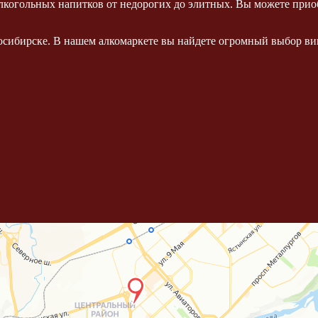
когольных напитков от недорогих до элитных. Вы можете приоб
осибирске. В нашем алкомаркете вы найдете огромный выбор вин