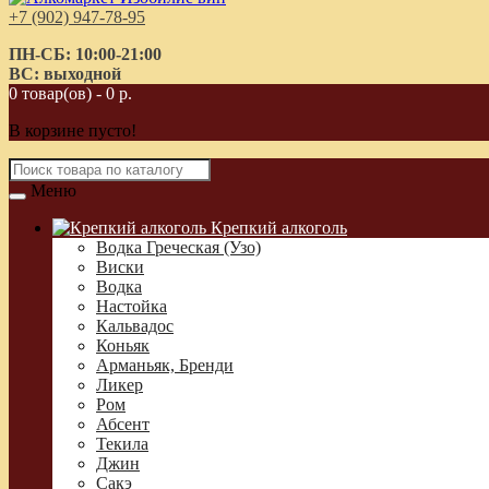
+7 (902) 947-78-95
ПН-СБ: 10:00-21:00
ВС: выходной
0 товар(ов) - 0 р.
В корзине пусто!
Меню
Крепкий алкоголь
Водка Греческая (Узо)
Виски
Водка
Настойка
Кальвадос
Коньяк
Арманьяк, Бренди
Ликер
Ром
Абсент
Текила
Джин
Сакэ