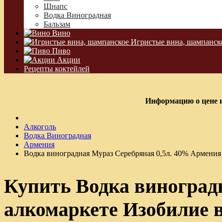
Шнапс
Водка Виноградная
Бальзам
Вино
Игристые вина, шампанск
Пиво
Акции
Рецепты коктейлей
Информацию о цене и
Алкоголь
Водка Виноградная
Армения
Водка виноградная Мураз Серебряная 0,5л. 40% Армения
Купить Водка виноград
алкомаркете Изобилие 