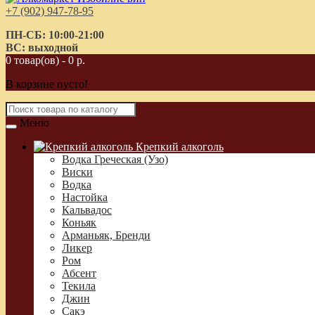
+7 (902) 947-78-95
ПН-СБ: 10:00-21:00
ВС: выходной
0 товар(ов) - 0 р.
В корзине пусто!
Меню
Крепкий алкоголь
Водка Греческая (Узо)
Виски
Водка
Настойка
Кальвадос
Коньяк
Арманьяк, Бренди
Ликер
Ром
Абсент
Текила
Джин
Сакэ