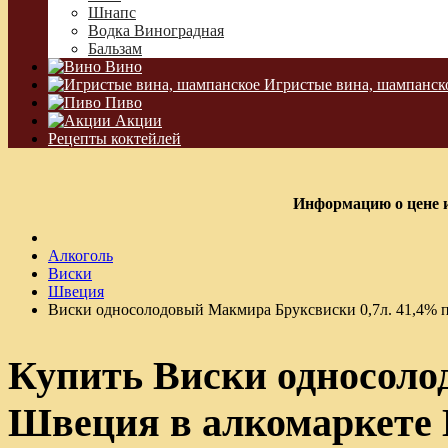
Шнапс
Водка Виноградная
Бальзам
Вино
Игристые вина, шампанск
Пиво
Акции
Рецепты коктейлей
Информацию о цене и
Алкоголь
Виски
Швеция
Виски односолодовый Макмира Бруксвиски 0,7л. 41,4% 
Купить Виски односоло
Швеция в алкомаркете 